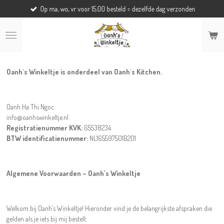
Op ma, wo, vr voor 15.00 besteld = dezelfde dag verzonden
Ga
direct
naar
de
hoofdinhoud
Oanh's Winkeltje is onderdeel van Oanh's Kitchen.
Oanh Ha Thi Ngoc
info@oanhswinkeltje.nl
Registratienummer KVK:
65538234
BTW identificatienummer:
NL165597501B201
Algemene Voorwaarden – Oanh’s Winkeltje
Welkom bij Oanh’s Winkeltje! Hieronder vind je de belangrijkste afspraken die
gelden als je iets bij mij bestelt.