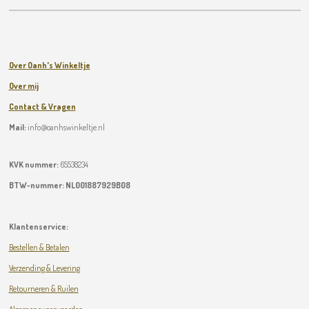
Over Oanh's Winkeltje
Over mij
Contact & Vragen
Mail:
info@oanhswinkeltje.nl
KVK nummer:
65538234
BTW-nummer:
NL001887929B08
Klantenservice:
Bestellen & Betalen
Verzending & Levering
Retourneren & Ruilen