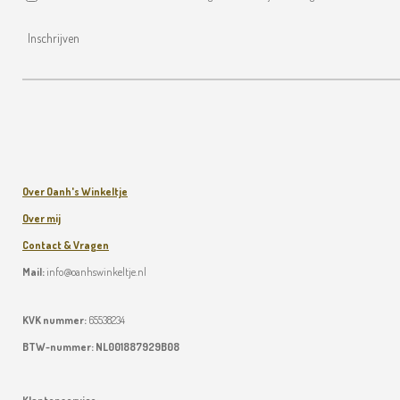
Inschrijven
Over Oanh's Winkeltje
Over mij
Contact & Vragen
Mail:
info@oanhswinkeltje.nl
KVK nummer:
65538234
BTW-nummer:
NL001887929B08