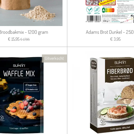
Broodbakmix - 1200 gram
Adams Brot Dunkel - 25
€ 15,95
€ 3,95
€ 17,95
Uitverkocht