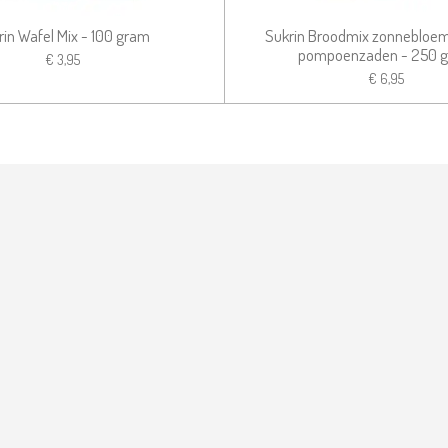
rin Wafel Mix - 100 gram
Sukrin Broodmix zonnebloem
pompoenzaden - 250 
€ 3,95
€ 6,95