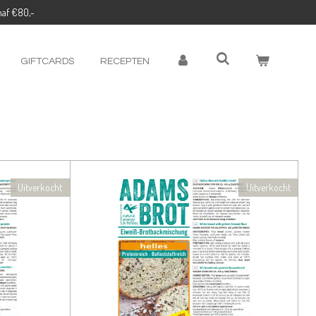
naf €80,-
GIFTCARDS
RECEPTEN
Uitverkocht
Uitverkocht