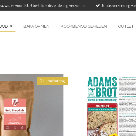
a, wo, vr voor 15.00 besteld = dezelfde dag verzonden
Gratis verzending va
OOD
BAKVORMEN
KOOKBENODIGDHEDEN
OUTLET
Volumekorting