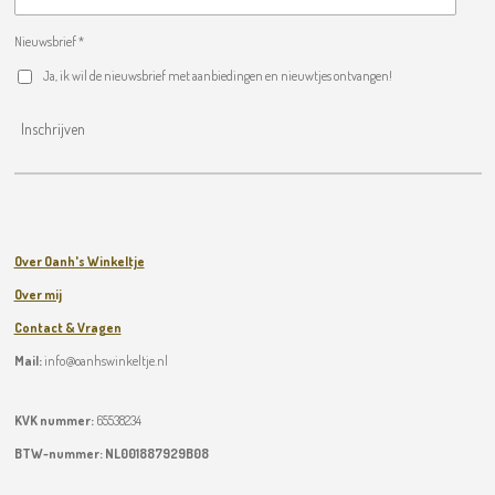
Nieuwsbrief *
Ja, ik wil de nieuwsbrief met aanbiedingen en nieuwtjes ontvangen!
Inschrijven
Over Oanh's Winkeltje
Over mij
Contact & Vragen
Mail:
info@oanhswinkeltje.nl
KVK nummer:
65538234
BTW-nummer:
NL001887929B08