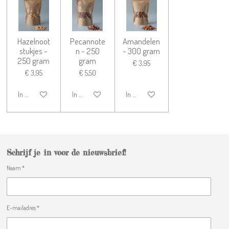
Hazelnoot
Pecannote
Amandelen
stukjes -
n - 250
- 300 gram
250 gram
gram
€ 3,95
€ 3,95
€ 5,50
In winkelwagen
In winkelwagen
In winkelwagen
Schrijf je in voor de nieuwsbrief!
Naam *
E-mailadres *