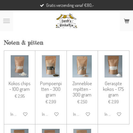
Gratis verzending vanaf €80,-
Ga
direct
naar
de
hoofdinhoud
Noten & pitten
Kokos chips
Pompoenpi
Zonnebloe
Geraspte
- 100 gram
tten - 300
mpitten -
kokos - 175
gram
300 gram
gram
€ 2,95
€ 2,99
€ 2,50
€ 2,99
In winkelwagen
In winkelwagen
In winkelwagen
In winkelwagen