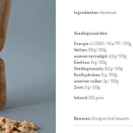
Ingredienten:
Hazelnoot
Voedingswaarden:
Energie:
kJ 2959
/
KCal 717
/ 100g
Vetten:
69
g/ 100g
waavan verzadigd:
4,9
g/ 100g
Eiwitten:
14
g/ 100g
Voedingsvezels:
8,2
g/ 100g
Koolhydraten:
6
g /100g
waarvan suiker:
5g / 100g
Zout:
0 g/ 100g
Inhoud:
250 gram
Bewaren:
Droog en koel bewaren.