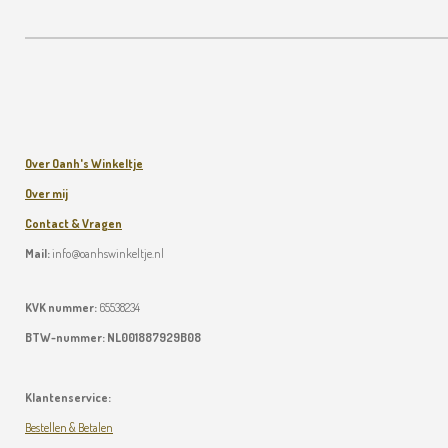
Over Oanh's Winkeltje
Over mij
Contact & Vragen
Mail:
info@oanhswinkeltje.nl
KVK nummer:
65538234
BTW-nummer:
NL001887929B08
Klantenservice:
Bestellen & Betalen