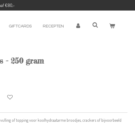
naf €80,-
GIFTCARDS
RECEPTEN
s - 250 gram
ls vulling of topping voor koolhydraatarme broodjes, crackers of bijvoorbeeld