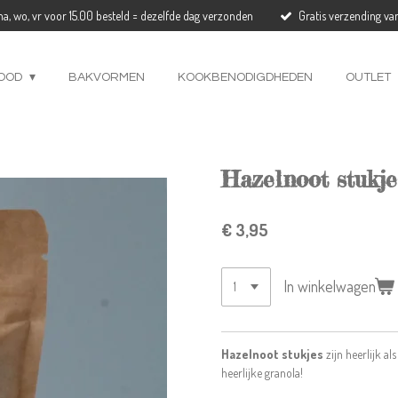
a, wo, vr voor 15.00 besteld = dezelfde dag verzonden
Gratis verzending va
OOD
BAKVORMEN
KOOKBENODIGDHEDEN
OUTLET
Hazelnoot stukje
€ 3,95
In winkelwagen
Hazelnoot stukjes
zijn heerlijk a
heerlijke granola!