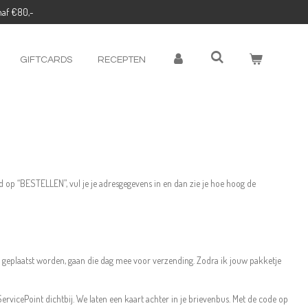
naf €80,-
GIFTCARDS
RECEPTEN
nd op “BESTELLEN”, vul je je adresgegevens in en dan zie je hoe hoog de
0 geplaatst worden, gaan die dag mee voor verzending. Zodra ik jouw pakketje
rvicePoint dichtbij. We laten een kaart achter in je brievenbus. Met de code op