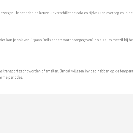
ezorgen. Je hebt dan de keuze uit verschillende data en tijdvakken overdag en in de 
er kan je ook vanuit gaan (mits anders wordt aangegeven). En als alles meezit bij he
ns transport zacht worden of smelten. Omdat wij geen invloed hebben op de temperat
warme periodes.