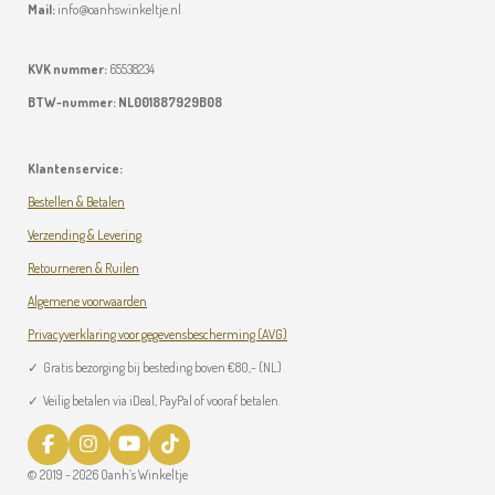
Mail:
info@oanhswinkeltje.nl
KVK nummer:
65538234
BTW-nummer:
NL001887929B08
Klantenservice:
Bestellen & Betalen
Verzending & Levering
Retourneren & Ruilen
Algemene voorwaarden
Privacyverklaring voor gegevensbescherming (AVG)
✓
Gratis bezorging bij besteding boven
€
80,- (NL)
✓ Veilig betalen via iDeal, PayPal of vooraf betalen.
F
I
Y
T
a
n
o
i
© 2019 - 2026 Oanh’s Winkeltje
c
s
u
k