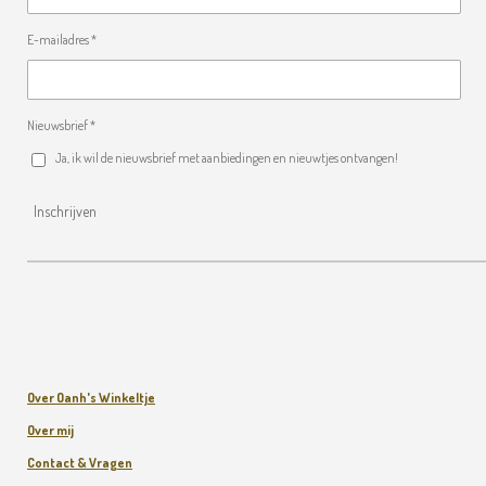
E-mailadres *
Nieuwsbrief *
Ja, ik wil de nieuwsbrief met aanbiedingen en nieuwtjes ontvangen!
Inschrijven
Over Oanh's Winkeltje
Over mij
Contact & Vragen