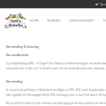
Op m
Ga
direct
naar
de
HOME
BOEKEN
OANH'S BAKERY
F
hoofdinhoud
Verzending & levering
Verzendkosten
Is je totaalbedrag €80,- of hoger? Dan betaal je in Nederland geen verzendkoste
verzendkosten zullen zijn. Ik streef ernaar om de verzendkosten voor iedereen 
Verzending
Ik verzend de pakketen in Nederland en België via DHL. DHL haalt de pakketjes 
heb ingepakt en heb aangemeld bij DHL ontvang je een e-mail met daarin de tra
Als je niet thuis bent op het moment van bezorging en we het pakket ook niet bi