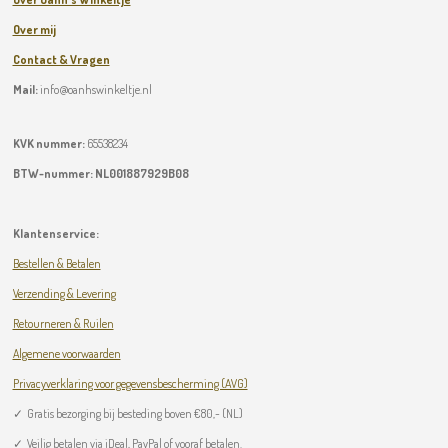
Over mij
Contact & Vragen
Mail:
info@oanhswinkeltje.nl
KVK nummer:
65538234
BTW-nummer:
NL001887929B08
Klantenservice:
Bestellen & Betalen
Verzending & Levering
Retourneren & Ruilen
Algemene voorwaarden
Privacyverklaring voor gegevensbescherming (AVG)
✓
Gratis bezorging bij besteding boven
€
80,- (NL)
✓ Veilig betalen via iDeal, PayPal of vooraf betalen.