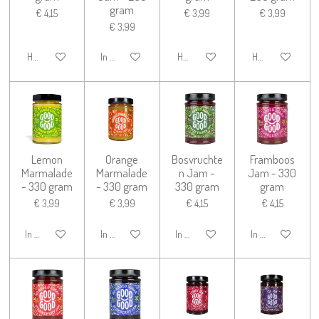
gram
€ 4,15
€ 3,99
€ 3,99
€ 3,99
Houd mij op de hoogte
In winkelwagen
Houd mij op de hoogte
Houd mij op de h
Lemon
Orange
Bosvruchte
Framboos
Marmalade
Marmalade
n Jam -
Jam - 330
- 330 gram
- 330 gram
330 gram
gram
€ 3,99
€ 3,99
€ 4,15
€ 4,15
In winkelwagen
In winkelwagen
In winkelwagen
In winkelwagen