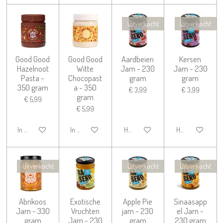
Uitverkocht
Uitverkocht
Good Good
Good Good
Aardbeien
Kersen
Hazelnoot
Witte
Jam - 230
Jam - 230
Pasta -
Chocopast
gram
gram
350 gram
a - 350
€ 3,99
€ 3,99
gram
€ 5,99
€ 5,99
In winkelwagen
In winkelwagen
Houd mij op de hoogte
Houd mij op de h
Uitverkocht
Uitverkocht
Uitverkocht
Abrikoos
Exotische
Apple Pie
Sinaasapp
Jam - 330
Vruchten
jam - 230
el Jam -
gram
Jam - 230
gram
230 gram