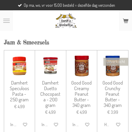
Op ma, wo, vr voor 15.00 besteld = dezelfde dag verzonden
Ga
direct
naar
de
hoofdinhoud
Jam & Smeersels
Uitverkocht
Damhert
Damhert
Good Good
Good Good
Speculoos
Duetto
Creamy
Crunchy
Pasta -
Chocopast
Peanut
Peanut
250 gram
a - 200
Butter -
Butter -
gram
340 gram
340 gram
€ 4,99
€ 4,99
€ 4,99
€ 3,99
In winkelwagen
In winkelwagen
In winkelwagen
Houd mij op de h