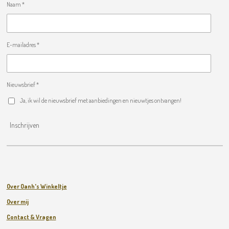
Naam *
E-mailadres *
Nieuwsbrief *
Ja, ik wil de nieuwsbrief met aanbiedingen en nieuwtjes ontvangen!
Inschrijven
Over Oanh's Winkeltje
Over mij
Contact & Vragen