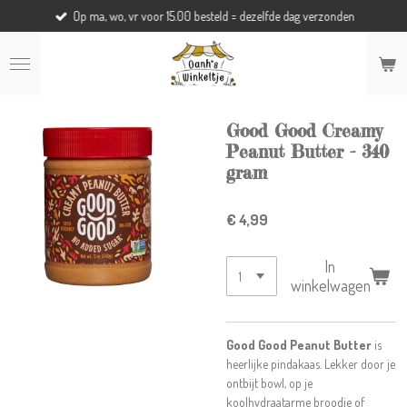
Op ma, wo, vr voor 15.00 besteld = dezelfde dag verzonden
Ga
direct
naar
de
hoofdinhoud
Good Good Creamy
Peanut Butter - 340
gram
€ 4,99
In
winkelwagen
Good Good Peanut Butter
is
heerlijke pindakaas. Lekker door je
ontbijt bowl, op je
koolhydraatarme broodje of