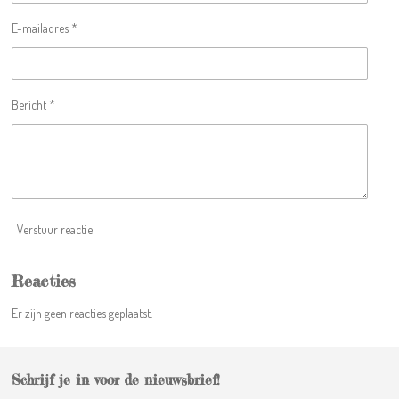
e
e
e
e
6
E-mailadres *
6
n
n
n
n
6
6
6
Bericht *
6
6
6
6
6
6
6
Verstuur reactie
7
s
t
Reacties
e
Er zijn geen reacties geplaatst.
r
r
e
n
Schrijf je in voor de nieuwsbrief!