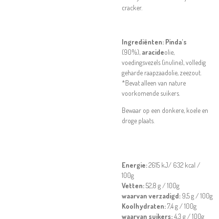
cracker.
Ingrediënten:
P
inda's
(90%),
aracide
olie,
voedingsvezels (inuline), volledig
geharde raapzaadolie, zeezout.
*Bevat alleen van nature
voorkomende suikers.
Bewaar op een donkere, koele en
droge plaats.
Energie:
2615 kJ/ 632 kcal /
100g
Vetten:
52,8
g / 100g
waarvan verzadigd:
9,5 g / 100g
Koolhydraten:
7,4 g / 100g
waarvan suikers:
4,3 g / 100g