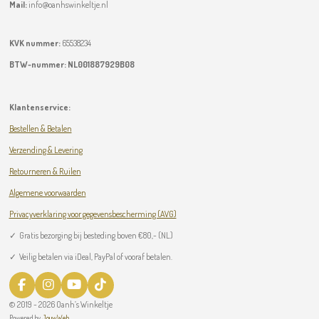
Mail:
info@oanhswinkeltje.nl
KVK nummer:
65538234
BTW-nummer:
NL001887929B08
Klantenservice:
Bestellen & Betalen
Verzending & Levering
Retourneren & Ruilen
Algemene voorwaarden
Privacyverklaring voor gegevensbescherming (AVG)
✓
Gratis bezorging bij besteding boven
€
80,- (NL)
✓ Veilig betalen via iDeal, PayPal of vooraf betalen.
F
I
Y
T
a
n
o
i
© 2019 - 2026 Oanh’s Winkeltje
c
s
u
k
Powered by
JouwWeb