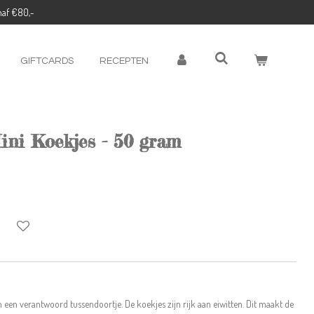
naf €80,-
GIFTCARDS
RECEPTEN
ini Koekjes - 50 gram
en een verantwoord tussendoortje. De koekjes zijn rijk aan eiwitten. Dit maakt de