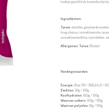
koekjes geschikt als tussendoortje tijd
Ingredienten:
Tarwe
-eitwitten, geisoleerde erwten
hoog oliezuur zonnebloemolie, cacao (
zonnebloemlecthine, rijsmiddelen: na
Allergenen:
Tarwe
(Gluten)
Voedingswaarden:
Energie:
(Kcal 374 /
1565,9
kJ) / 10
Eiwitten:
30g / 100g
Koolhydraten:
18,0g / 100g
Waarvan suikers:
1,00g / 100g
Waarvan polyolen:
10g / 100g