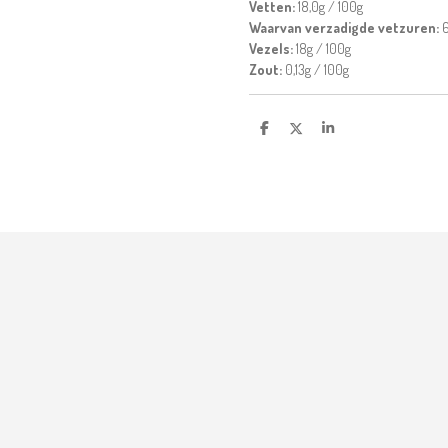
Vetten:
18,0g / 100g
Waarvan verzadigde vetzuren:
6
Vezels:
18g / 100g
Zout:
0,13g / 100g
D
D
S
e
e
h
l
e
a
e
l
r
n
e