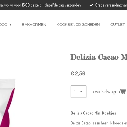
a, wo, vr voor 15.00 besteld = dezelfde dag verzonden
Gratis verzending va
OOD
BAKVORMEN
KOOKBENODIGDHEDEN
OUTLET
Delizia Cacao M
€ 2,50
In winkelwagen
Delizia Cacao Mini Koekjes
Delizia Cacao is een heerlijk koekje 