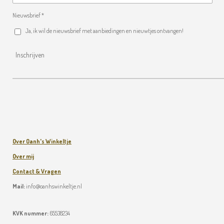
Nieuwsbrief *
Ja, ik wil de nieuwsbrief met aanbiedingen en nieuwtjes ontvangen!
Inschrijven
Over Oanh's Winkeltje
Over mij
Contact & Vragen
Mail:
info@oanhswinkeltje.nl
KVK nummer:
65538234