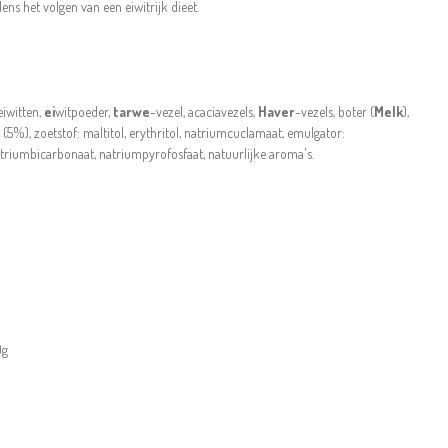
ens het volgen van een eiwitrijk dieet.
eiwitten,
ei
witpoeder,
tarwe
-vezel, acaciavezels,
Haver
-vezels, boter (
Melk
),
5%), zoetstof: maltitol, erythritol, natriumcuclamaat, emulgator:
triumbicarbonaat, natriumpyrofosfaat, natuurlijke aroma's.
0g