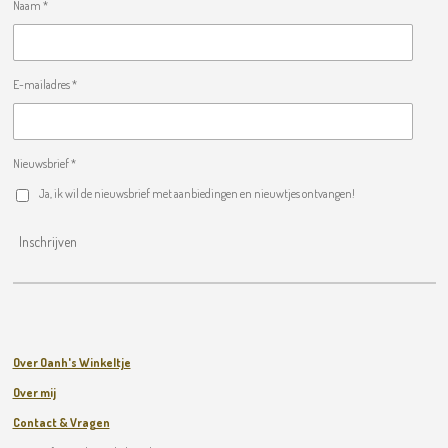
Naam *
E-mailadres *
Nieuwsbrief *
Ja, ik wil de nieuwsbrief met aanbiedingen en nieuwtjes ontvangen!
Inschrijven
Over Oanh's Winkeltje
Over mij
Contact & Vragen