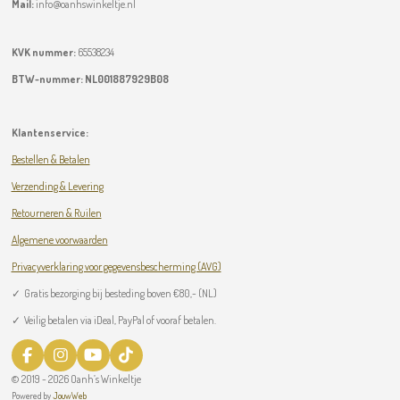
Mail:
info@oanhswinkeltje.nl
KVK nummer:
65538234
BTW-nummer:
NL001887929B08
Klantenservice:
Bestellen & Betalen
Verzending & Levering
Retourneren & Ruilen
Algemene voorwaarden
Privacyverklaring voor gegevensbescherming (AVG)
✓
Gratis bezorging bij besteding boven
€
80,- (NL)
✓ Veilig betalen via iDeal, PayPal of vooraf betalen.
F
I
Y
T
a
n
o
i
© 2019 - 2026 Oanh’s Winkeltje
c
s
u
k
Powered by
JouwWeb