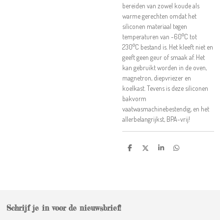
bereiden van zowel koude als
warme gerechten omdat het
siliconen materiaal tegen
temperaturen van -60°C tot
230°C bestand is. Het kleeft niet en
geeft geen geur of smaak af. Het
kan gebruikt worden in de oven,
magnetron, diepvriezer en
koelkast. Tevens is deze siliconen
bakvorm
vaatwasmachinebestendig, en het
allerbelangrijkst, BPA-vrij!
D
D
S
D
e
e
h
e
l
e
a
l
e
l
r
e
n
e
n
Schrijf je in voor de nieuwsbrief!