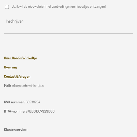
Ja, ik wil de nieuwsbrief met aanbiedingen en nieuwtjes ontvangen!
Inschrijven
Over Oanh's Winkeltje
Over mij
Contact & Vragen
Mail:
info@oanhswinkeltje.nl
KVK nummer:
65538234
BTW-nummer:
NL001887929B08
Klantenservice: