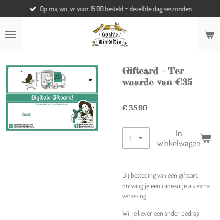
Op ma, wo, vr voor 15.00 besteld = dezelfde dag verzonden
Ga
direct
naar
de
hoofdinhoud
Giftcard - Ter
waarde van €35
€ 35,00
In
winkelwagen
Bij besteding van een giftcard
ontvang je een cadeautje als extra
verassing.
Wil je liever een ander bedrag