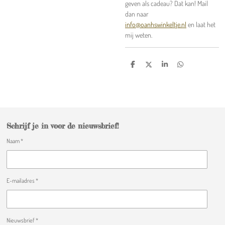
geven als cadeau? Dat kan! Mail
dan naar
info@oanhswinkeltje.nl
en laat het
mij weten.
D
D
S
D
e
e
h
e
l
e
a
l
e
l
r
e
n
e
n
Schrijf je in voor de nieuwsbrief!
Naam *
E-mailadres *
Nieuwsbrief *