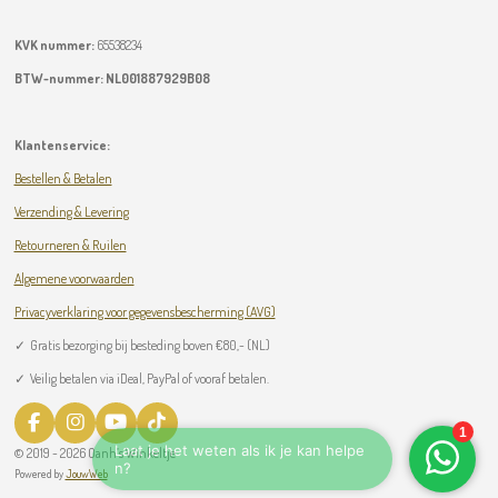
KVK nummer:
65538234
BTW-nummer:
NL001887929B08
Klantenservice:
Bestellen & Betalen
Verzending & Levering
Retourneren & Ruilen
Algemene voorwaarden
Privacyverklaring voor gegevensbescherming (AVG)
✓
Gratis bezorging bij besteding boven
€
80,- (NL)
✓ Veilig betalen via iDeal, PayPal of vooraf betalen.
F
I
Y
T
a
n
o
i
© 2019 - 2026 Oanh’s Winkeltje
c
s
u
k
Powered by
JouwWeb
e
t
T
T