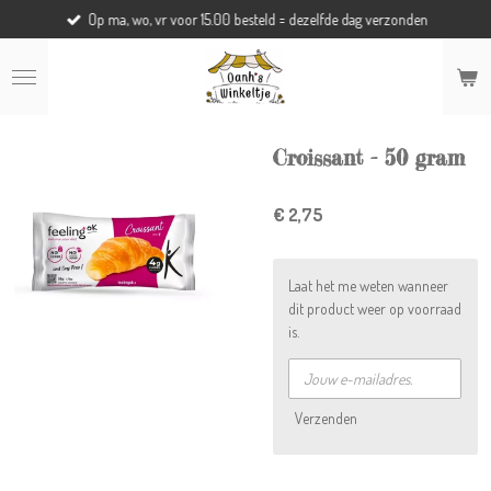
Op ma, wo, vr voor 15.00 besteld = dezelfde dag verzonden
Ga
direct
naar
de
hoofdinhoud
Croissant - 50 gram
€ 2,75
Laat het me weten wanneer
dit product weer op voorraad
is.
Verzenden