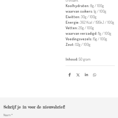
croissant
Koolhydraten:
8g / 100g
waarvan suikers:
1g / 100g
Eiwitten:
30g / 100g
Energie:
362 Kcal / 1515kJ / 100g
Vetten:
20g / 100g
waarvan verzadigd:
11g / 100g
Voedingsvezels:
15g / 100g
Zout:
1,12g / 100g
Inhoud:
50 gram
D
D
S
D
e
e
h
e
l
e
a
l
e
l
r
e
n
e
n
Schrijf je in voor de nieuwsbrief!
Naam *