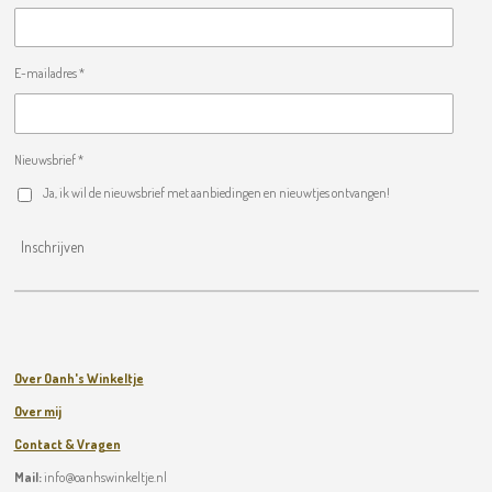
E-mailadres *
Nieuwsbrief *
Ja, ik wil de nieuwsbrief met aanbiedingen en nieuwtjes ontvangen!
Inschrijven
Over Oanh's Winkeltje
Over mij
Contact & Vragen
Mail:
info@oanhswinkeltje.nl