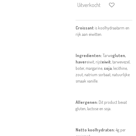
Uitverkocht
Croissant
is koolhydraatarm en
rijk aan eiwitten.
Ingredienten:
Tarwe
gluten,
haver
eiwit, rijst
eiwit
, tarwevezel,
boter, margarine,
soja
, lecithine,
zout, natrium sorbaat, natuurlijke
smaak vanille.
Allergenen:
Dit product bevat
gluten, lactose en soja.
Netto koolhydraten:
4g per