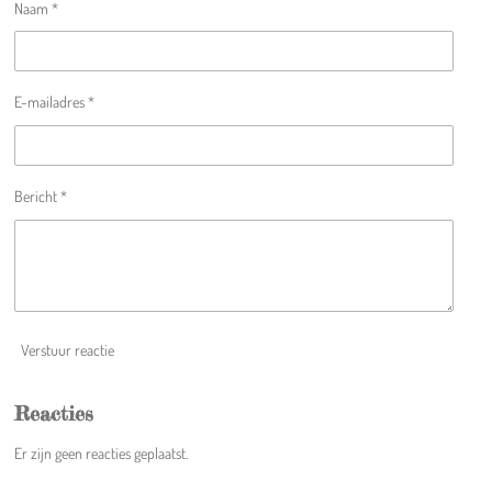
Naam *
r
r
r
r
r
:
5
r
r
r
r
s
e
e
e
e
t
E-mailadres *
e
n
n
n
n
r
r
e
Bericht *
n
Verstuur reactie
Reacties
Er zijn geen reacties geplaatst.