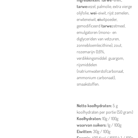
tarwe
vezel, palmolie, extra vierge
olijfolie,
wei
-eiwit, rijst zemelen,
erwteneiwit,
ei
witpoeder,
gemodificeerd
tarwe
zetmeel,
emulgatoren (mono- en
diglyceriden van vetzuren,
zonnebloemlecithine), zout,
rozemarijn 0,6%,
verdikkingsmiddel: guargom,
rijsmiddelen
(natriumwaterstofcarbonaat,
ammonium carbonaat),
smaakstoffen.
Netto koolhydraten:
5 g
koolhydraten per portie (50 gram)
Koolhydraten:
10g / 100g
waarvan suikers:
1g / 100g
Eiwitten:
30g / 100g
Energie:
400 Kcal /
1660
kJ / 100g