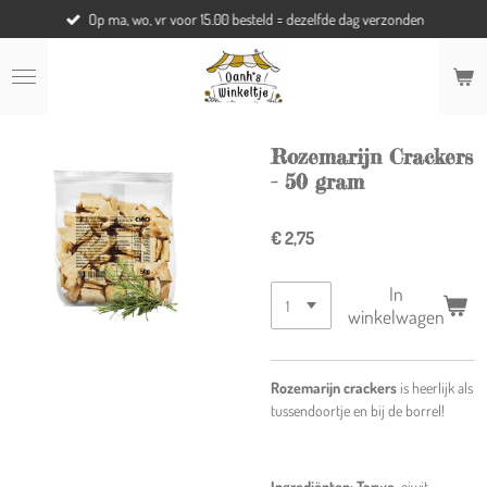
Op ma, wo, vr voor 15.00 besteld = dezelfde dag verzonden
Ga
direct
naar
de
hoofdinhoud
Rozemarijn Crackers
- 50 gram
€ 2,75
In
winkelwagen
Rozemarijn crackers
is heerlijk als
tussendoortje en bij de borrel!
Ingrediënten
:
Tarwe
-eiwit,