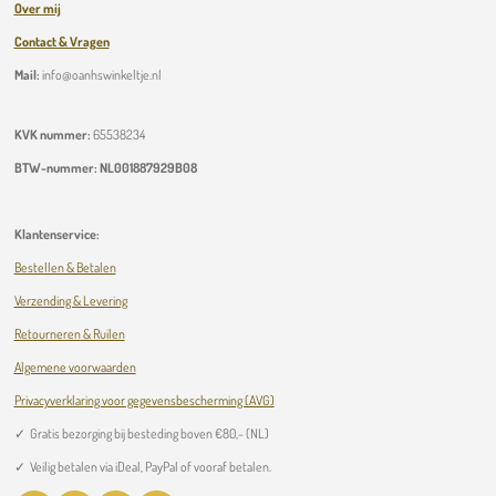
Over mij
Contact & Vragen
Mail:
info@oanhswinkeltje.nl
KVK nummer:
65538234
BTW-nummer:
NL001887929B08
Klantenservice:
Bestellen & Betalen
Verzending & Levering
Retourneren & Ruilen
Algemene voorwaarden
Privacyverklaring voor gegevensbescherming (AVG)
✓
Gratis bezorging bij besteding boven
€
80,- (NL)
✓ Veilig betalen via iDeal, PayPal of vooraf betalen.