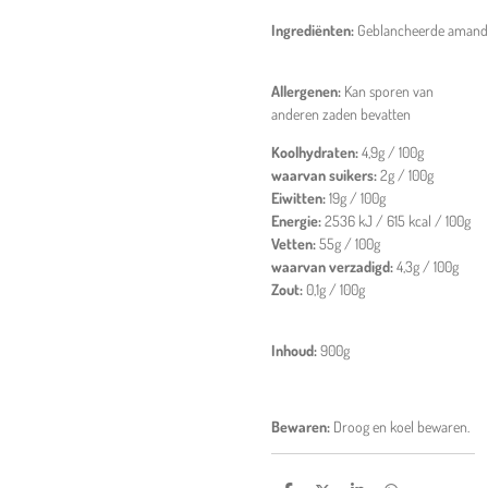
Ingrediënten:
Geblancheerde amand
Allergenen:
Kan sporen van
anderen zaden bevatten
Koolhydraten:
4,9g / 100g
waarvan suikers:
2g / 100g
Eiwitten:
19g / 100g
Energie:
2536
kJ / 615 kcal / 100g
Vetten:
55
g / 100g
waarvan verzadigd:
4,3g / 100g
Zout:
0,1g / 100g
Inhoud:
900g
Bewaren:
Droog en koel bewaren.