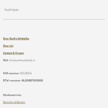
Inschrijven
Over Oanh's Winkeltje
Over mij
Contact & Vragen
Mail:
info@oanhswinkeltje.nl
KVK nummer:
65538234
BTW-nummer:
NL001887929B08
Klantenservice:
Bestellen & Betalen