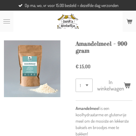
Op ma, wo, vr voor 15.00 besteld = dezelfde dag verzonden
Ga
direct
naar
de
hoofdinhoud
Amandelmeel - 900
gram
€ 15,00
In
winkelwagen
Amandelmeel
is een
koolhydraatarme en glutenvrije
meel om de mooiste en lekkerste
baksels en broodjes mee te
bakken!