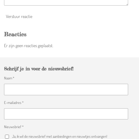
6
4
Verstuur reactie
7
s
t
Reacties
e
Er zijn geen reacties geplaatst.
r
r
e
n
Schrijf je in voor de nieuwsbrief!
Naam *
E-mailadres *
Nieuwsbrief *
Ja, ik wil de nieuwsbrief met aanbiedingen en nieuwtjes ontvangen!