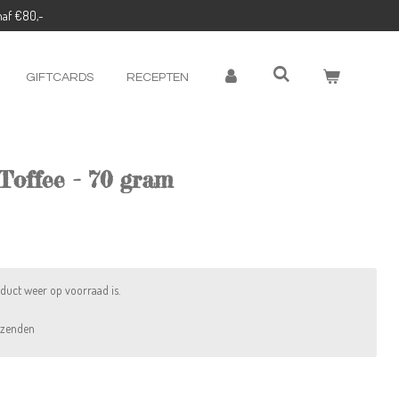
naf €80,-
GIFTCARDS
RECEPTEN
Toffee - 70 gram
duct weer op voorraad is.
rzenden