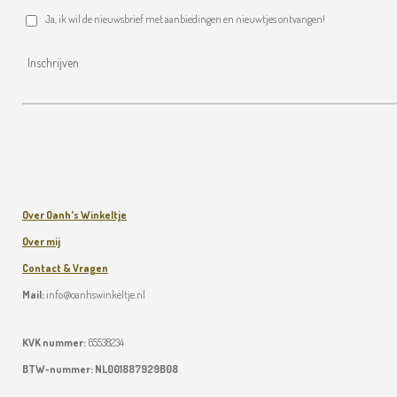
Ja, ik wil de nieuwsbrief met aanbiedingen en nieuwtjes ontvangen!
Inschrijven
Over Oanh's Winkeltje
Over mij
Contact & Vragen
Mail:
info@oanhswinkeltje.nl
KVK nummer:
65538234
BTW-nummer:
NL001887929B08