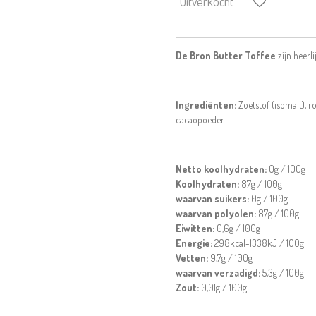
Uitverkocht
De Bron Butter Toffee
zijn heerl
Ingrediënten
:
Zoetstof (isomalt), 
cacaopoeder.
Netto koolhydraten:
0g / 100g
Koolhydraten:
87g / 100g
waarvan suikers:
0g / 100g
waarvan polyolen:
87g / 100g
Eiwitten:
0,6g / 100g
Energie:
298kcal-1338kJ / 100g
Vetten:
9,7g / 100g
waarvan verzadigd:
5,3g / 100g
Zout:
0,01g / 100g