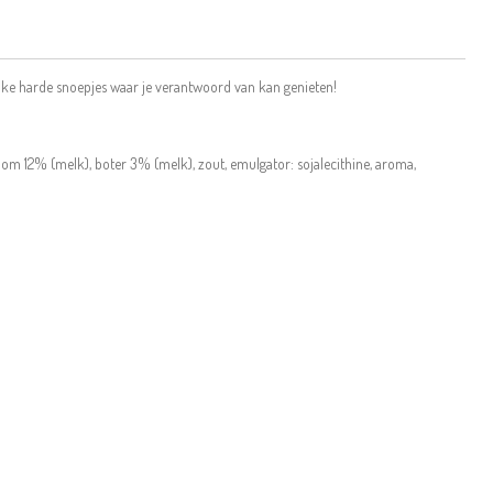
ijke harde snoepjes waar je verantwoord van kan genieten!
room 12% (melk), boter 3% (melk), zout, emulgator: sojalecithine, aroma,