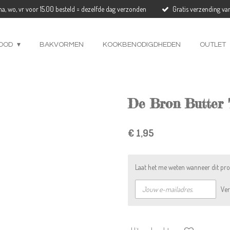
a, wo, vr voor 15.00 besteld = dezelfde dag verzonden
Gratis verzending va
OOD
BAKVORMEN
KOOKBENODIGDHEDEN
OUTLET
De Bron Butter 
€ 1,95
Laat het me weten wanneer dit pro
Ve