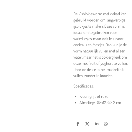
De IJsblokjesvorm met deksel kan
gebruikt worden om langwerpige
ijsblokjes te maken. Deze vorm is
ideaal om te gebruiken voor
waterflesjes, maar ook leuk voor
cocktails en feestjes. Dan kun je de
vorm natuurlijk vullen met alleen
water, maar het is ook erg leuk om
deze met fruit of yoghurt te vullen.
Door de deksel is het makkelijk te
vullen, zonder te knoeien.
Specificaties:
Kleur: grijs of roze
Afmeting: 31,5x12,3x3,2 cm
D
D
S
D
e
e
h
e