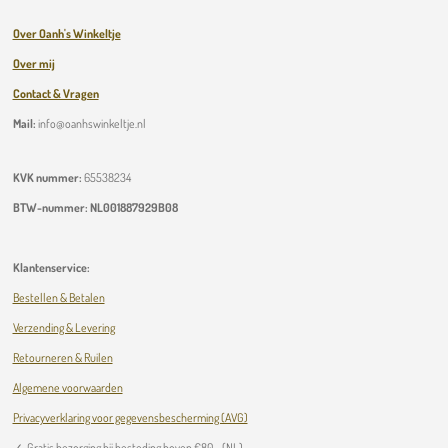
Over Oanh's Winkeltje
Over mij
Contact & Vragen
Mail:
info@oanhswinkeltje.nl
KVK nummer:
65538234
BTW-nummer:
NL001887929B08
Klantenservice:
Bestellen & Betalen
Verzending & Levering
Retourneren & Ruilen
Algemene voorwaarden
Privacyverklaring voor gegevensbescherming (AVG)
✓
Gratis bezorging bij besteding boven
€
80,- (NL)