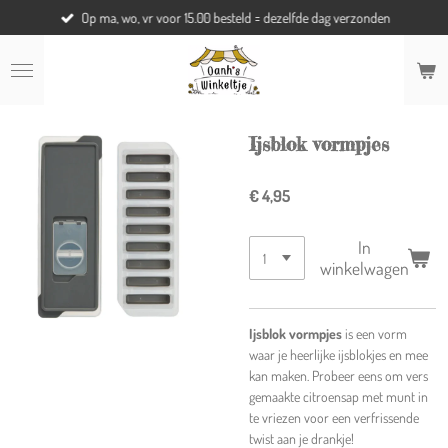
Op ma, wo, vr voor 15.00 besteld = dezelfde dag verzonden
Ga
direct
naar
de
hoofdinhoud
Ijsblok vormpjes
€ 4,95
In
winkelwagen
Ijsblok vormpjes
is een vorm
waar je heerlijke ijsblokjes en mee
kan maken. Probeer eens om vers
gemaakte citroensap met munt in
te vriezen voor een verfrissende
twist aan je drankje!