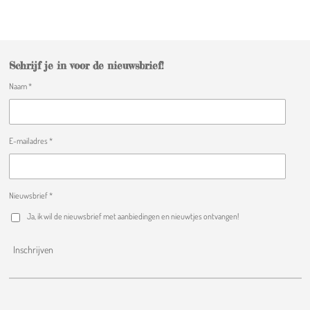
l
e
a
l
e
l
r
e
n
e
n
Schrijf je in voor de nieuwsbrief!
Naam *
E-mailadres *
Nieuwsbrief *
Ja, ik wil de nieuwsbrief met aanbiedingen en nieuwtjes ontvangen!
Inschrijven