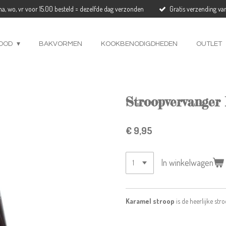
a, wo, vr voor 15.00 besteld = dezelfde dag verzonden
Gratis verzending va
OOD
BAKVORMEN
KOOKBENODIGDHEDEN
OUTLET
Stroopvervanger
€ 9,95
In winkelwagen
Karamel stroop
is de heerlijke st