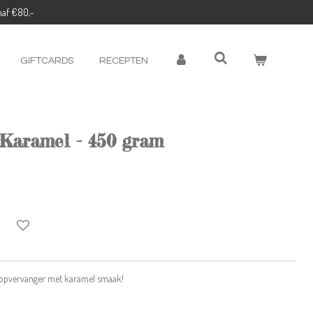
naf €80,-
GIFTCARDS
RECEPTEN
 Karamel - 450 gram
roopvervanger met karamel smaak!