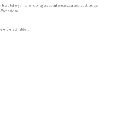
n (sorbitol, erythritol en stevioglycosiden), melasse, aroma, zout. Let op:
ffect hebben.
xerend effect hebben.