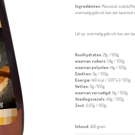
Ingrediënten:
Maïsvezel, zoetstoffe
overmatig gebruik kan een laxerend e
Let op: overmatig gebruik kan een la
Koolhydraten:
21g / 100g
waarvan suikers:
1,8g / 100g
waarvan polyolen:
14g / 100g
Eiwitten:
0g / 100g
Energie:
149 kcal / 607 kJ/ 100g
Vetten:
0g /100g
waarvan verzadigd:
0g / 100g
Voedingsvezels:
49g / 100g
Zout:
0,07g / 100g
Inhoud:
450 gram