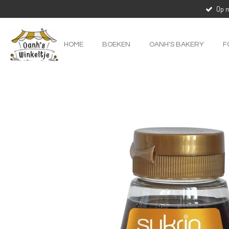
Op m
Ga
direct
naar
de
HOME
BOEKEN
OANH'S BAKERY
F
hoofdinhoud