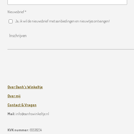
Nieuwsbrief *
Ja, ik wil de nieuwsbrief met aanbiedingen en nieuwtjes ontvangen!
Inschrijven
Over Oanh's Winkeltje
Over mij
Contact & Vragen
Mail:
info@oanhswinkeltje.nl
KVK nummer:
65538234