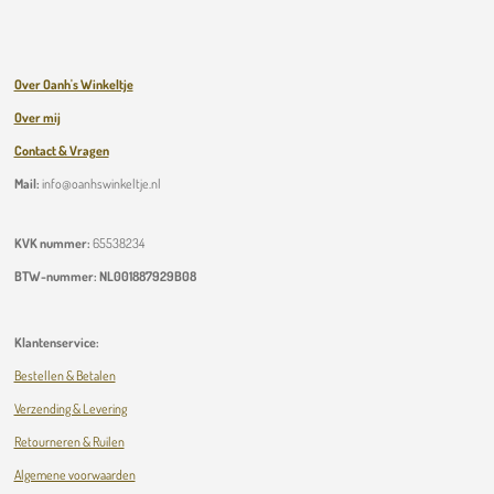
Over Oanh's Winkeltje
Over mij
Contact & Vragen
Mail:
info@oanhswinkeltje.nl
KVK nummer:
65538234
BTW-nummer:
NL001887929B08
Klantenservice:
Bestellen & Betalen
Verzending & Levering
Retourneren & Ruilen
Algemene voorwaarden