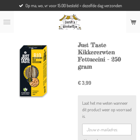
Op ma, wo, vr voor 15.00 besteld = dezelfde dag verzonden
Ga
direct
naar
de
hoofdinhoud
Just Taste
Kikkererwten
Fettuccini - 250
gram
€ 3,99
Laat het me weten wanneer
dit product weer op voorraad
is.