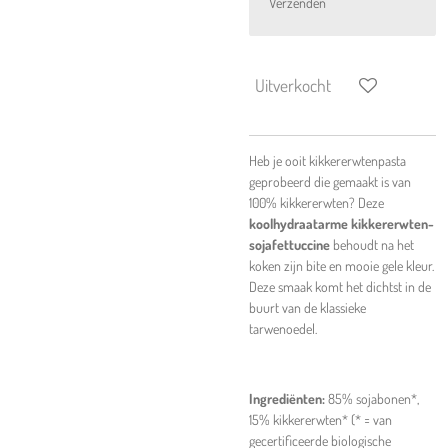
Verzenden
Uitverkocht
Heb je ooit kikkererwtenpasta
geprobeerd die gemaakt is van
100% kikkererwten? Deze
koolhydraatarme kikkererwten-
sojafettuccine
behoudt na het
koken zijn bite en mooie gele kleur.
Deze smaak komt het dichtst in de
buurt van de klassieke
tarwenoedel.
Ingrediënten:
85% sojabonen*,
15% kikkererwten* (* = van
gecertificeerde biologische