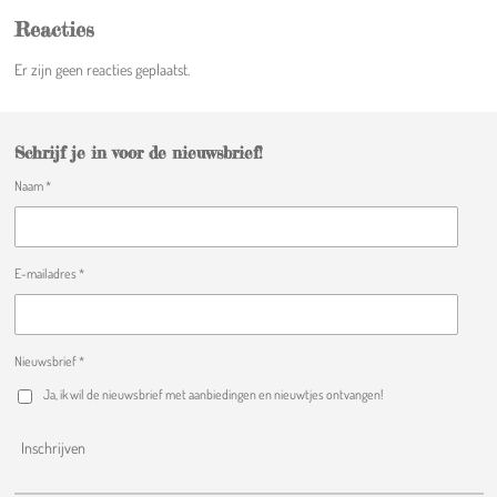
t
Reacties
e
Er zijn geen reacties geplaatst.
r
r
e
n
Schrijf je in voor de nieuwsbrief!
Naam *
E-mailadres *
Nieuwsbrief *
Ja, ik wil de nieuwsbrief met aanbiedingen en nieuwtjes ontvangen!
Inschrijven