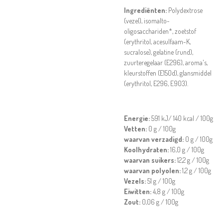
Ingrediënten:
Polydextrose
(vezel), isomalto-
oligosacchariden*, zoetstof
(erythritol, acesulfaam-K,
sucralose), gelatine (rund),
zuurteregelaar (E296), aroma's,
kleurstoffen (E150d), glansmiddel
(erythritol, E296, E903).
Energie:
591 kJ/ 140 kcal / 100g
Vetten:
0 g / 100g
waarvan verzadigd:
0 g / 100g
Koolhydraten:
16,0 g / 100g
waarvan suikers:
12,2 g / 100g
waarvan polyolen:
1,2 g / 100g
Vezels:
51 g / 100g
Eiwitten:
4,8 g / 100g
Zout:
0,06 g / 100g