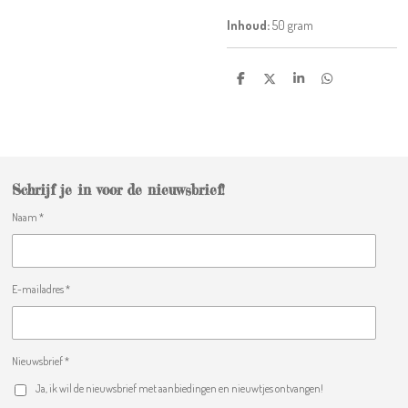
Inhoud:
50 gram
D
D
S
D
e
e
h
e
l
e
a
l
e
l
r
e
n
e
n
Schrijf je in voor de nieuwsbrief!
Naam *
E-mailadres *
Nieuwsbrief *
Ja, ik wil de nieuwsbrief met aanbiedingen en nieuwtjes ontvangen!