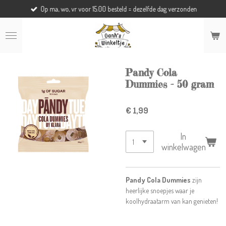
Op ma, wo, vr voor 15.00 besteld = dezelfde dag verzonden
Ga
direct
naar
de
hoofdinhoud
Pandy Cola
Dummies - 50 gram
€ 1,99
In
winkelwagen
Pandy Cola Dummies
zijn
heerlijke snoepjes waar je
koolhydraatarm van kan genieten!