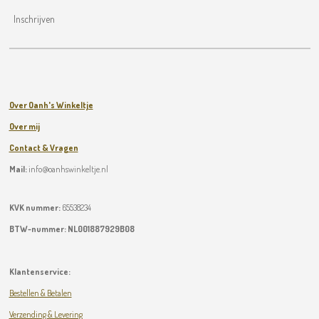
Inschrijven
Over Oanh's Winkeltje
Over mij
Contact & Vragen
Mail:
info@oanhswinkeltje.nl
KVK nummer:
65538234
BTW-nummer:
NL001887929B08
Klantenservice:
Bestellen & Betalen
Verzending & Levering