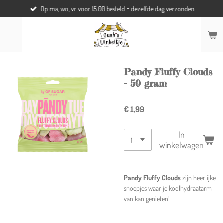
Op ma, wo, vr voor 15.00 besteld = dezelfde dag verzonden
Ga
direct
naar
de
hoofdinhoud
Pandy Fluffy Clouds
- 50 gram
€ 1,99
In
winkelwagen
Pandy Fluffy Clouds
zijn heerlijke
snoepjes waar je koolhydraatarm
van kan genieten!