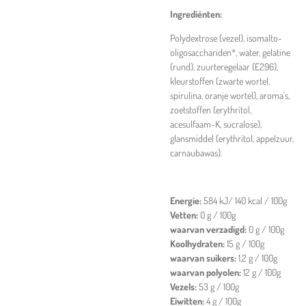
Ingrediënten:
Polydextrose (vezel), isomalto-
oligosacchariden*, water, gelatine
(rund), zuurteregelaar (E296),
kleurstoffen (zwarte wortel,
spirulina, oranje wortel), aroma's,
zoetstoffen (erythritol,
acesulfaam-K, sucralose),
glansmiddel (erythritol, appelzuur,
carnaubawas).
Energie:
584 kJ/ 140 kcal / 100g
Vetten:
0 g / 100g
waarvan verzadigd:
0 g / 100g
Koolhydraten:
15 g / 100g
waarvan suikers:
1,2 g / 100g
waarvan polyolen:
12 g / 100g
Vezels:
53 g / 100g
Eiwitten:
4 g / 100g