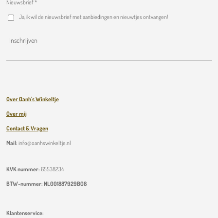
Nieuwsbrief *
Ja, ik wil de nieuwsbrief met aanbiedingen en nieuwtjes ontvangen!
Inschrijven
Over Oanh's Winkeltje
Over mij
Contact & Vragen
Mail:
info@oanhswinkeltje.nl
KVK nummer:
65538234
BTW-nummer:
NL001887929B08
Klantenservice: