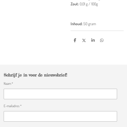
Zout:
0,01 g / 100g
Inhoud:
50 gram
D
D
S
D
e
e
h
e
l
e
a
l
e
l
r
e
n
e
n
Schrijf je in voor de nieuwsbrief!
Naam *
E-mailadres *