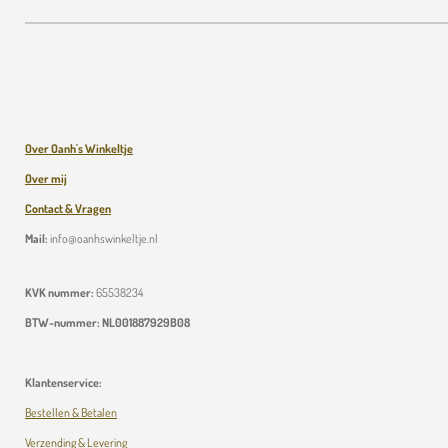
Over Oanh's Winkeltje
Over mij
Contact & Vragen
Mail:
info@oanhswinkeltje.nl
KVK nummer:
65538234
BTW-nummer:
NL001887929B08
Klantenservice:
Bestellen & Betalen
Verzending & Levering