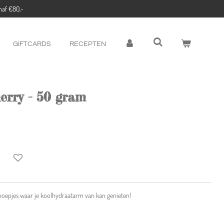
naf €80,-
GIFTCARDS
RECEPTEN
rry - 50 gram
snoepjes waar je koolhydraatarm van kan genieten!