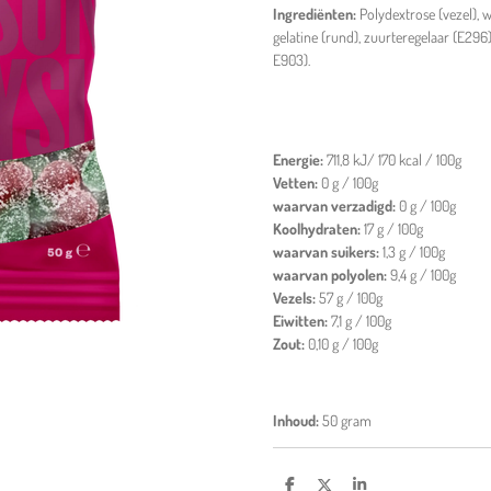
Ingrediënten:
Polydextrose (vezel), w
gelatine (rund), zuurteregelaar (E296),
E903).
Energie:
711,8 kJ/ 170 kcal / 100g
Vetten:
0 g / 100g
waarvan verzadigd:
0 g / 100g
Koolhydraten:
17 g / 100g
waarvan suikers:
1,3 g / 100g
waarvan polyolen:
9,4 g / 100g
Vezels:
57 g / 100g
Eiwitten:
7,1 g / 100g
Zout:
0,10 g / 100g
Inhoud:
50 gram
D
D
S