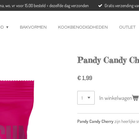
a, wo, vr voor 15.00 besteld = dezelfde dag verzonden
Gratis verzending va
OD
BAKVORMEN
KOOKBENODIGDHEDEN
OUTLET
Pandy Candy Che
€ 1,99
In winkelwagen
Pandy Candy Cherry
zijn heerlijke 