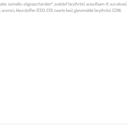
ater, isomalto-oligosacchariden*, zoetstof (erythritol, acesulfaam-K, sucralose),
 aroma's, kleurstoffen (E133, E131, zwarte bes), glansmiddel (erythritol, E296,