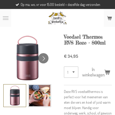
Op ma, wo, vr voor 15.00 besteld = dezelfde dag verzonden
Ga
direct
naar
de
hoofdinhoud
Voedsel Thermos
RVS Roze - 800ml
€ 34,95
In
winkelwagen
Deze RVS voedselthermos is
perfect voor het meenemen van
eten die vers en koel of juist warm
moet blijven. Handig voor
onderweg, werk, school, of gewoon