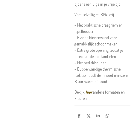
tijdens een uitje in je vrije tijd.
Voedselveilig en BPA-vrij
- Met praktische draagriem en
lepelhouder
- Gladde binnenwand voor
gemakkelijk schoonmaken
- Extra grote opening zodat je
direct uit de pot kunt eten
- Met bestekhouder
- Dubbelwandige thermische
isolatie houdt de inhoud minstens
8 uur warm of koud
Bekijk
hier
andere formaten en
kleuren.
D
D
S
D
e
e
h
e
l
e
a
l
e
l
r
e