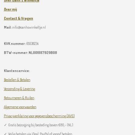
Over Oanh's Winkeltje
Over mij
Contact & Vragen
Mail:
info@oanhswinkeltje.nl
KVK nummer:
65538234
BTW-nummer:
NL001887929B08
Klantenservice:
Bestellen & Betalen
Verzending & Levering
Retourneren & Ruilen
Algemene voorwaarden
Privacyverklaring voor gegevensbescherming (AVG)
✓
Gratis bezorging bij besteding boven
€
80,- (NL)
✓ Veilig betalen via iDeal, PayPal of vooraf betalen.