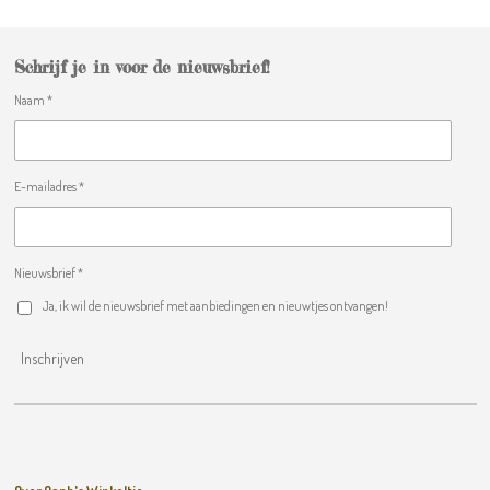
n
e
n
Schrijf je in voor de nieuwsbrief!
Naam *
E-mailadres *
Nieuwsbrief *
Ja, ik wil de nieuwsbrief met aanbiedingen en nieuwtjes ontvangen!
Inschrijven