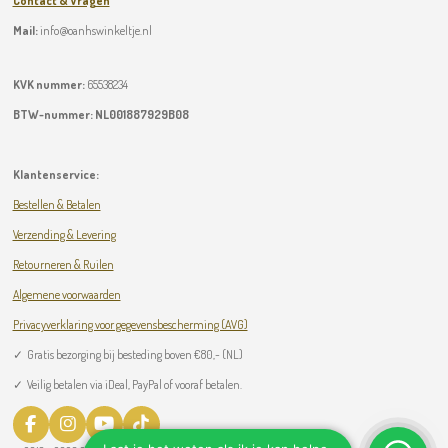
Contact & Vragen
Mail:
info@oanhswinkeltje.nl
KVK nummer:
65538234
BTW-nummer:
NL001887929B08
Klantenservice:
Bestellen & Betalen
Verzending & Levering
Retourneren & Ruilen
Algemene voorwaarden
Privacyverklaring voor gegevensbescherming (AVG)
✓
Gratis bezorging bij besteding boven
€
80,- (NL)
✓ Veilig betalen via iDeal, PayPal of vooraf betalen.
F
I
Y
T
a
n
o
i