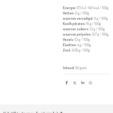
Energie:
573 kJ/ 140 kcal / 100g
Vetten:
0 g / 100g
waarvan verzadigd:
0 g / 100g
Koolhydraten:
16 g / 100g
waarvan suikers:
1,3 g / 100g
waarvan polyolen:
12,7 g / 100g
Vezels:
53 g / 100g
Eiwitten:
4 g / 100g
Zout:
0,05 g / 100g
Inhoud:
50 gram
D
D
S
D
e
e
h
e
l
e
a
l
e
l
r
e
n
e
n