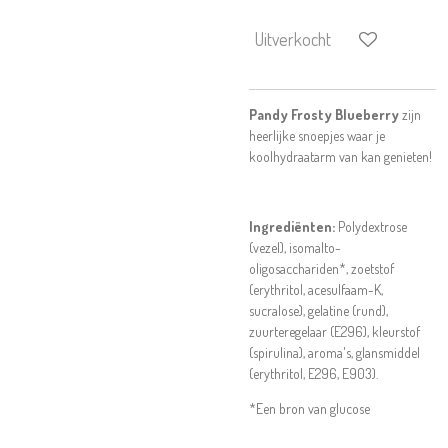
Uitverkocht
Pandy Frosty Blueberry
zijn
heerlijke snoepjes waar je
koolhydraatarm van kan genieten!
Ingrediënten:
Polydextrose
(vezel), isomalto-
oligosacchariden*, zoetstof
(erythritol, acesulfaam-K,
sucralose), gelatine (rund),
zuurteregelaar (E296), kleurstof
(spirulina), aroma's, glansmiddel
(erythritol, E296, E903).
*Een bron van glucose