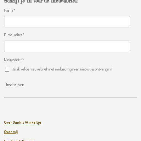
Schrijf je in voor de nieuwsbrief!
Naam *
E-mailadres *
Nieuwsbrief *
Ja, ik wil de nieuwsbrief met aanbiedingen en nieuwtjes ontvangen!
Inschrijven
Over Oanh's Winkeltje
Over mij