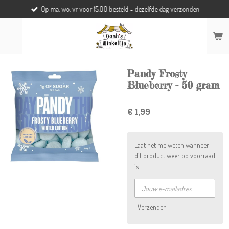
Op ma, wo, vr voor 15.00 besteld = dezelfde dag verzonden
Ga
direct
naar
de
hoofdinhoud
Pandy Frosty
Blueberry - 50 gram
€ 1,99
Laat het me weten wanneer
dit product weer op voorraad
is.
Verzenden