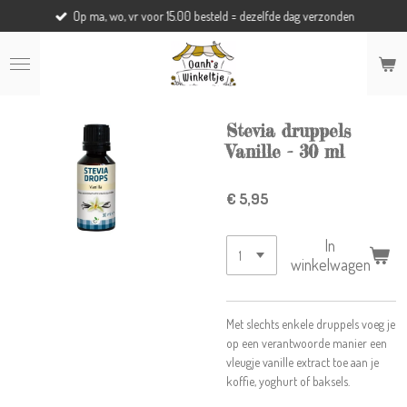
Op ma, wo, vr voor 15.00 besteld = dezelfde dag verzonden
Ga
direct
naar
de
hoofdinhoud
Stevia druppels
Vanille - 30 ml
€ 5,95
In
winkelwagen
Met slechts enkele druppels voeg je
op een verantwoorde manier een
vleugje vanille extract toe aan je
koffie, yoghurt of baksels.