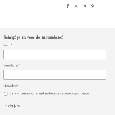
D
D
S
D
e
e
h
e
l
e
a
l
e
l
r
e
n
e
n
Schrijf je in voor de nieuwsbrief!
Naam *
E-mailadres *
Nieuwsbrief *
Ja, ik wil de nieuwsbrief met aanbiedingen en nieuwtjes ontvangen!
Inschrijven