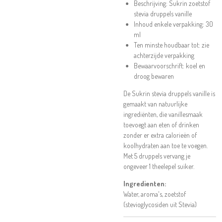
Beschrijving: Sukrin zoetstof
stevia druppels vanille
Inhoud enkele verpakking: 30
ml
Ten minste houdbaar tot: zie
achterzijde verpakking
Bewaarvoorschrift: koel en
droog bewaren
De Sukrin stevia druppels vanille is
gemaakt van natuurlijke
ingrediënten, die vanillesmaak
toevoegt aan eten of drinken
zonder er extra calorieën of
koolhydraten aan toe te voegen.
Met 5 druppels vervang je
ongeveer 1 theelepel suiker.
Ingredienten:
Water, aroma's, zoetstof
(stevioglycosiden uit Stevia)