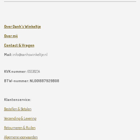
Over Oanh's Winkeltje
Over mij
Contact & Vragen
Mail:
info@oanhswinkeltje.nl
KVK nummer:
65538234
BTW-nummer:
NL001887929B08
Klantenservice:
Bestellen & Betalen
Verzending & Levering
Retourneren & Ruilen
Algemene voorwaarden