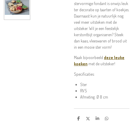
stervormige fondant is onwijs leuk
ter decoratie op taarten of koekjes.
Daarnaast kun je natuurlijk nog
veel meer uitsteken met de
uitsteker. Wil je een feestelijk
kerstontbijt organiseren? Steek
dan kaas, vleeswaren of brood uit
in een mooie ster vorm!
Maak bijvoorbeeld
deze leuke
koeken
met de uitsteker!
Specificaties:
Ster
RVS
Afmeting: Ø 8 cm
D
D
S
D
e
e
h
e
l
e
a
l
e
l
r
e