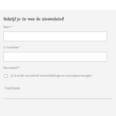
n
e
n
Schrijf je in voor de nieuwsbrief!
Naam *
E-mailadres *
Nieuwsbrief *
Ja, ik wil de nieuwsbrief met aanbiedingen en nieuwtjes ontvangen!
Inschrijven