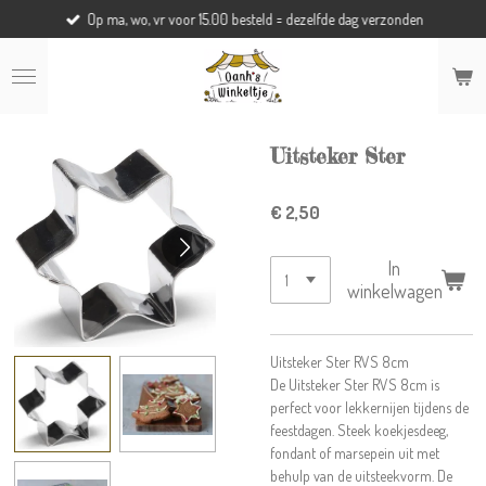
Op ma, wo, vr voor 15.00 besteld = dezelfde dag verzonden
Ga
direct
naar
de
hoofdinhoud
Uitsteker Ster
€ 2,50
In
winkelwagen
Uitsteker Ster RVS 8cm
De Uitsteker Ster RVS 8cm is
perfect voor lekkernijen tijdens de
feestdagen. Steek koekjesdeeg,
fondant of marsepein uit met
behulp van de uitsteekvorm. De