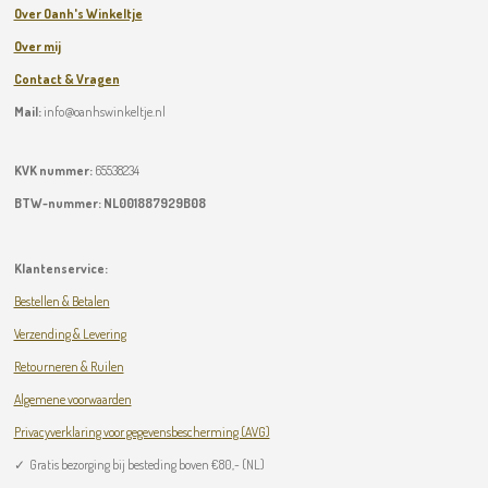
Over Oanh's Winkeltje
Over mij
Contact & Vragen
Mail:
info@oanhswinkeltje.nl
KVK nummer:
65538234
BTW-nummer:
NL001887929B08
Klantenservice:
Bestellen & Betalen
Verzending & Levering
Retourneren & Ruilen
Algemene voorwaarden
Privacyverklaring voor gegevensbescherming (AVG)
✓
Gratis bezorging bij besteding boven
€
80,- (NL)