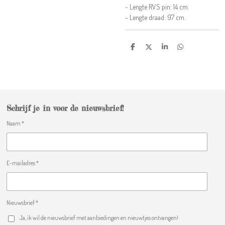
- Lengte RVS pin: 14 cm.
- Lengte draad: 97 cm.
D
D
S
D
e
e
h
e
l
e
a
l
e
l
r
e
n
e
n
Schrijf je in voor de nieuwsbrief!
Naam *
E-mailadres *
Nieuwsbrief *
Ja, ik wil de nieuwsbrief met aanbiedingen en nieuwtjes ontvangen!