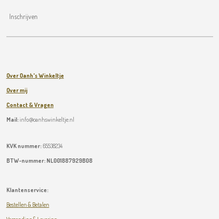
Inschrijven
Over Oanh's Winkeltje
Over mij
Contact & Vragen
Mail:
info@oanhswinkeltje.nl
KVK nummer:
65538234
BTW-nummer:
NL001887929B08
Klantenservice:
Bestellen & Betalen