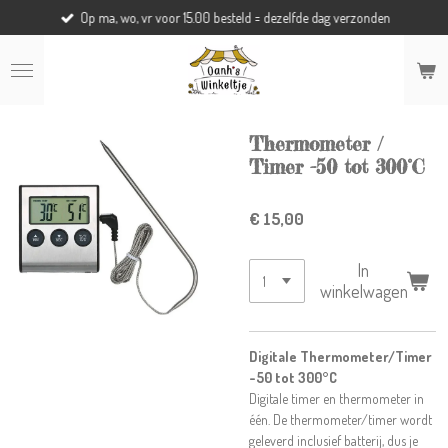
Op ma, wo, vr voor 15.00 besteld = dezelfde dag verzonden
Ga
direct
naar
de
hoofdinhoud
Thermometer /
Timer -50 tot 300°C
€ 15,00
In
winkelwagen
Digitale Thermometer/Timer
-50 tot 300°C
Digitale timer en thermometer in
één. De thermometer/timer wordt
geleverd inclusief batterij, dus je