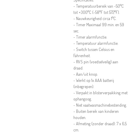
-
Temperatuurbereik van -50°C
tot +300°C (-58°F tot 572°F).
- Nauwkeurigheid circa 1°C.
- Timer Maximaal 99 min. en 59
sec.
- Timer alarmfunctie.
- Temperatuur alarmfunctie.
- Switch tussen Celsius en
Fahrenheit.
- RVS pin (voedselveilig) aan
draad.
- Aan/uit knop.
- Werkt op 1x AAA batterij
(inbegrepen).
- Verpakt in blisterverpakking met
ophangoog.
- Niet vaatwasmachinebestending.
- Buiten bereik van kinderen
houden.
- Afmeting (zonder draad): 7 x 6,5
cm.