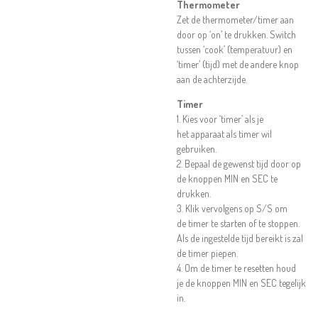
Thermometer
Zet de thermometer/timer aan
door op ‘on’ te drukken. Switch
tussen ‘cook’ (temperatuur) en
‘timer’ (tijd) met de andere knop
aan de achterzijde.
Timer
1. Kies voor ‘timer’ als je
het apparaat als timer wil
gebruiken.
2. Bepaal de gewenst tijd door op
de knoppen MIN en SEC te
drukken.
3. Klik vervolgens op S/S om
de timer te starten of te stoppen.
Als de ingestelde tijd bereikt is zal
de timer piepen.
4. Om de timer te resetten houd
je de knoppen MIN en SEC tegelijk
in.