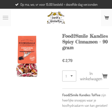
Op ma, wo, vr voor 15.00 besteld = dezelfde dag verzonden
Ga
direct
naar
de
hoofdinhoud
Food2Smile Kandies
Spicy Cinnamon - 90
gram
€ 2,79
In
winkelwagen
Food2Smile Kandies Toffee
zijn
heerlijke snoepjes waar je
koolhydraatarm van kan genieten!