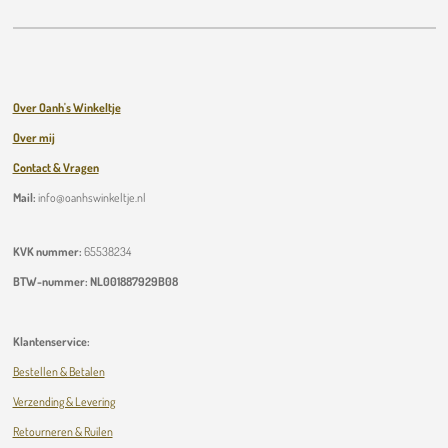
Over Oanh's Winkeltje
Over mij
Contact & Vragen
Mail:
info@oanhswinkeltje.nl
KVK nummer:
65538234
BTW-nummer:
NL001887929B08
Klantenservice:
Bestellen & Betalen
Verzending & Levering
Retourneren & Ruilen