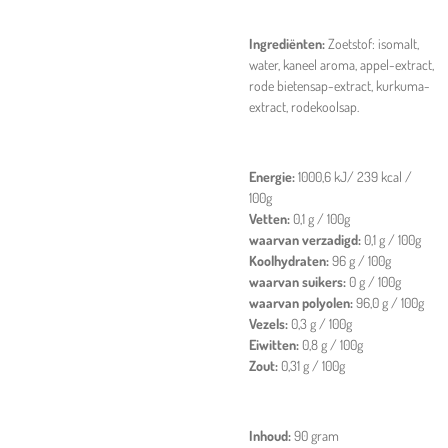
Ingrediënten:
Zoetstof: isomalt,
water, kaneel aroma, appel-extract,
rode bietensap-extract, kurkuma-
extract, rodekoolsap.
Energie:
1000,6 kJ/ 239 kcal /
100g
Vetten:
0,1 g / 100g
waarvan verzadigd:
0,1 g / 100g
Koolhydraten:
96 g / 100g
waarvan suikers:
0 g / 100g
waarvan polyolen:
96,0 g / 100g
Vezels:
0,3 g / 100g
Eiwitten:
0,8 g / 100g
Zout:
0,31 g / 100g
Inhoud:
90 gram