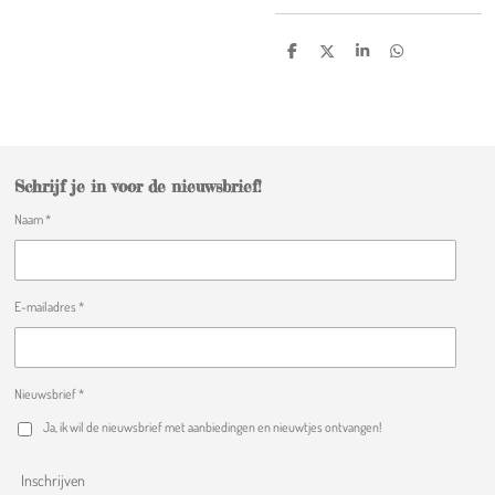
D
D
S
D
e
e
h
e
l
e
a
l
e
l
r
e
n
e
n
Schrijf je in voor de nieuwsbrief!
Naam *
E-mailadres *
Nieuwsbrief *
Ja, ik wil de nieuwsbrief met aanbiedingen en nieuwtjes ontvangen!
Inschrijven