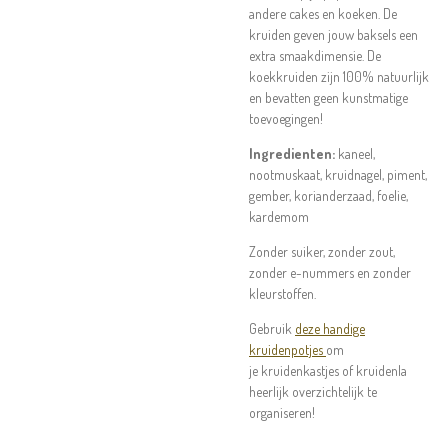
andere cakes en koeken. De
kruiden geven jouw baksels een
extra smaakdimensie. De
koekkruiden zijn 100% natuurlijk
en bevatten geen kunstmatige
toevoegingen!
Ingredienten:
kaneel,
nootmuskaat, kruidnagel, piment,
gember, korianderzaad, foelie,
kardemom
Zonder suiker, zonder zout,
zonder e-nummers en zonder
kleurstoffen.
Gebruik
deze handige
kruidenpotjes
om
je kruidenkastjes of kruidenla
heerlijk overzichtelijk te
organiseren!