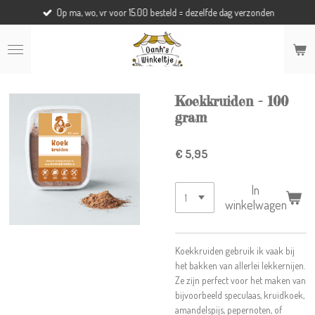
Op ma, wo, vr voor 15.00 besteld = dezelfde dag verzonden
Ga
direct
naar
de
hoofdinhoud
Koekkruiden - 100
gram
€ 5,95
In
winkelwagen
Koekkruiden gebruik ik vaak bij
het bakken van allerlei lekkernijen.
Ze zijn perfect voor het maken van
bijvoorbeeld speculaas, kruidkoek,
amandelspijs, pepernoten, of