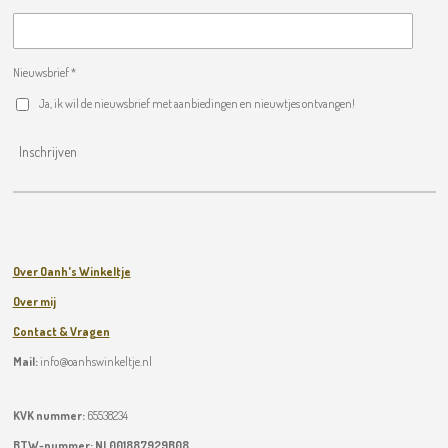
Nieuwsbrief *
Ja, ik wil de nieuwsbrief met aanbiedingen en nieuwtjes ontvangen!
Inschrijven
Over Oanh's Winkeltje
Over mij
Contact & Vragen
Mail:
info@oanhswinkeltje.nl
KVK nummer:
65538234
BTW-nummer:
NL001887929B08