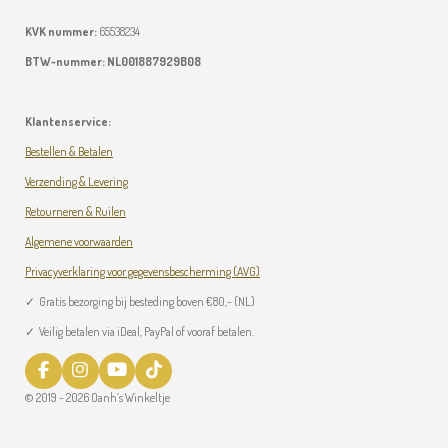
KVK nummer:
65538234
BTW-nummer:
NL001887929B08
Klantenservice:
Bestellen & Betalen
Verzending & Levering
Retourneren & Ruilen
Algemene voorwaarden
Privacyverklaring voor gegevensbescherming (AVG)
✓
Gratis bezorging bij besteding boven
€
80,- (NL)
✓ Veilig betalen via iDeal, PayPal of vooraf betalen.
F
I
Y
T
a
n
o
i
© 2019 - 2026 Oanh’s Winkeltje
c
s
u
k
e
t
T
T
b
a
u
o