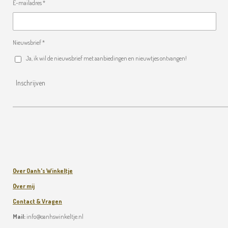
E-mailadres *
Nieuwsbrief *
Ja, ik wil de nieuwsbrief met aanbiedingen en nieuwtjes ontvangen!
Inschrijven
Over Oanh's Winkeltje
Over mij
Contact & Vragen
Mail:
info@oanhswinkeltje.nl