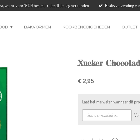
a, wo, vr voor 15.00 besteld = dezelfde dag verzonden
Gratis verzending va
OOD
BAKVORMEN
KOOKBENODIGDHEDEN
OUTLET
Xucker Chocolad
€ 2,95
Laat het me weten wanneer dit pro
Ve