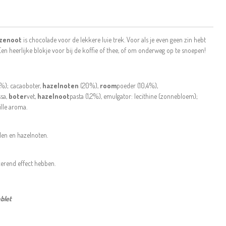
azenoot
is chocolade voor de lekkere luie trek. Voor als je even geen zin hebt
Een heerlijke blokje voor bij de koffie of thee, of om onderweg op te snoepen!
,1%); cacaoboter,
hazelnoten
(20%),
room
poeder (10,4%),
sa,
boter
vet,
hazelnoot
pasta (1,2%), emulgator: lecithine (zonnebloem);
ille aroma.
en en hazelnoten.
xerend effect hebben.
blet