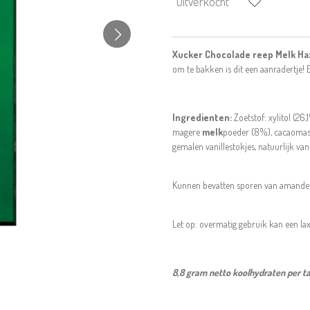
Uitverkocht
Xucker Chocolade reep Melk H
om te bakken is dit een aanradertje! 
Ingredienten:
Zoetstof: xylitol (26
magere
melk
poeder (8%), cacaomas
gemalen vanillestokjes, natuurlijk van
Kunnen bevatten sporen van amandel
Let op: overmatig gebruik kan een la
8,8 gram netto koolhydraten per ta