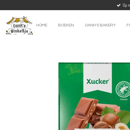
Op m
Ga
direct
naar
de
HOME
BOEKEN
OANH'S BAKERY
F
hoofdinhoud