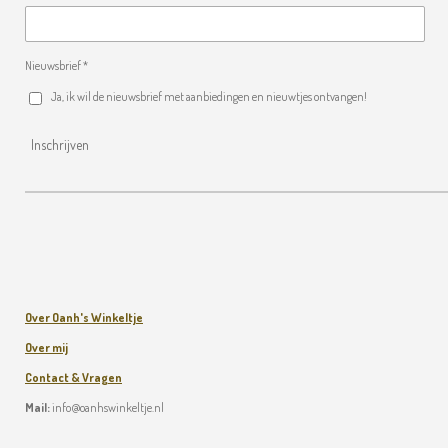
Nieuwsbrief *
Ja, ik wil de nieuwsbrief met aanbiedingen en nieuwtjes ontvangen!
Inschrijven
Over Oanh's Winkeltje
Over mij
Contact & Vragen
Mail:
info@oanhswinkeltje.nl