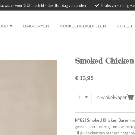
a, wo, vr voor 15.00 besteld = dezelfde dag verzonden
Gratis verzending va
OOD
BAKVORMEN
KOOKBENODIGDHEDEN
OUTLET
Smoked Chicken
€ 13,95
In winkelwagen
N°621 Smoked Chicken Garum
ve
geproduceerd, onze garums worden ge
Til je kookkunsten naar een hoger n