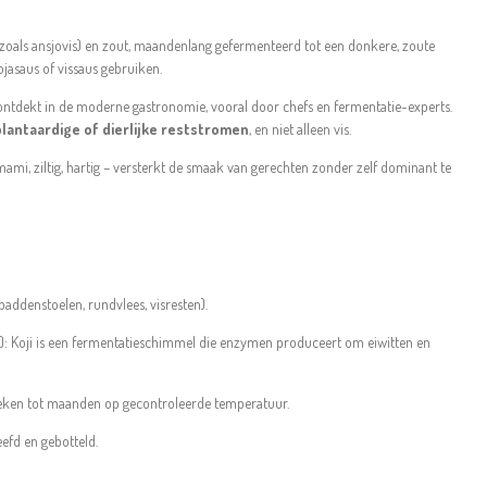
(zoals ansjovis) en zout, maandenlang gefermenteerd tot een donkere, zoute
sojasaus of vissaus gebruiken.
ontdekt in de moderne gastronomie, vooral door chefs en fermentatie-experts.
plantaardige of dierlijke reststromen
, en niet alleen vis.
ami, ziltig, hartig – versterkt de smaak van gerechten zonder zelf dominant te
 paddenstoelen, rundvlees, visresten).
e): Koji is een fermentatieschimmel die enzymen produceert om eiwitten en
eken tot maanden op gecontroleerde temperatuur.
eefd en gebotteld.