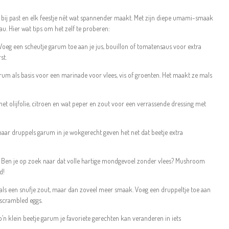
l bij past en elk feestje nét wat spannender maakt. Met zijn diepe umami-smaak
eau. Hier wat tips om het zelf te proberen:
oeg een scheutje garum toe aan je jus, bouillon of tomatensaus voor extra
st.
um als basis voor een marinade voor vlees, vis of groenten. Het maakt ze mals
 olijfolie, citroen en wat peper en zout voor een verrassende dressing met
aar druppels garum in je wokgerecht geven het net dat beetje extra
Ben je op zoek naar dat volle hartige mondgevoel zonder vlees? Mushroom
d!
als een snufje zout, maar dan zoveel meer smaak. Voeg een druppeltje toe aan
s scrambled eggs.
’n klein beetje garum je favoriete gerechten kan veranderen in iets