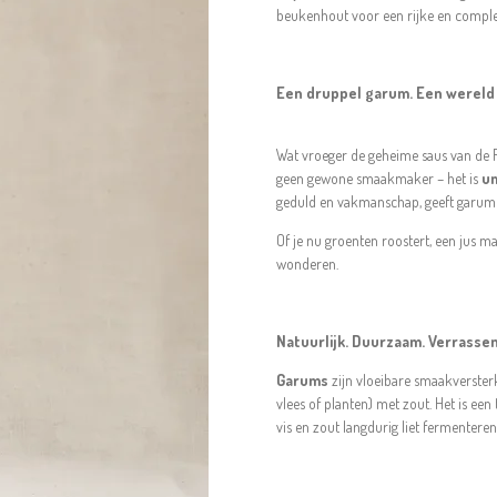
beukenhout voor een rijke en compl
Een druppel garum. Een wereld
Wat vroeger de geheime saus van de
geen gewone smaakmaker – het is
um
geduld en vakmanschap, geeft garum ee
Of je nu groenten roostert, een jus
wonderen.
Natuurlijk. Duurzaam. Verrassen
Garums
zijn vloeibare smaakversterk
vlees of planten) met zout. Het is een
vis en zout langdurig liet fermentere