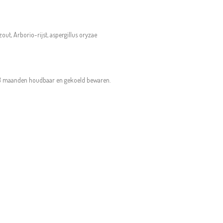
zout, Arborio-rijst, aspergillus oryzae
3 maanden houdbaar en gekoeld bewaren.