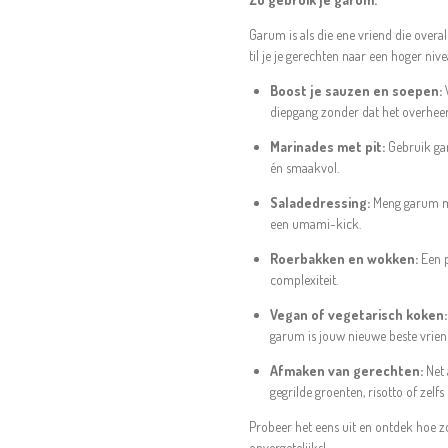
Garum is als die ene vriend die overa
til je je gerechten naar een hoger niv
Boost je sauzen en soepen:
V
diepgang zonder dat het overheer
Marinades met pit:
Gebruik gar
én smaakvol.
Saladedressing:
Meng garum met
een umami-kick.
Roerbakken en wokken:
Een p
complexiteit.
Vegan of vegetarisch koken:
garum is jouw nieuwe beste vrien
Afmaken van gerechten:
Net 
gegrilde groenten, risotto of zelf
Probeer het eens uit en ontdek hoe zo
onvergetelijks!