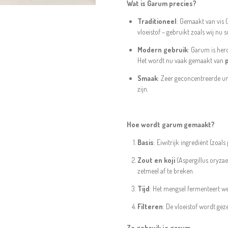
Wat is Garum precies?
Traditioneel
: Gemaakt van vis 
vloeistof – gebruikt zoals wij nu 
Modern gebruik
: Garum is her
Het wordt nu vaak gemaakt van
Smaak
: Zeer geconcentreerde um
zijn.
Hoe wordt garum gemaakt?
Basis
: Eiwitrijk ingrediënt (zoals
Zout en koji
(Aspergillus oryza
zetmeel af te breken.
Tijd
: Het mengsel fermenteert w
Filteren
: De vloeistof wordt gez
Zo gebruik je garum.