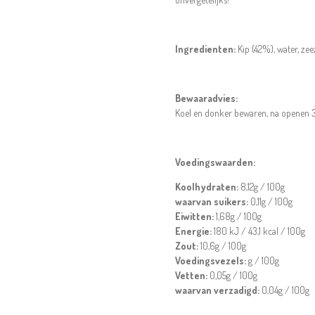
Ingredienten:
Kip (42%), water, zee
Bewaaradvies:
Koel en donker bewaren, na openen 
Voedingswaarden:
Koolhydraten:
8,12g / 100g
waarvan suikers:
0,11g / 100g
Eiwitten:
1,68g / 100g
Energie:
180 kJ / 43,1 kcal / 100g
Zout:
10,6g / 100g
Voedingsvezels:
g / 100g
Vetten:
0,05g / 100g
waarvan verzadigd:
0,04g / 100g