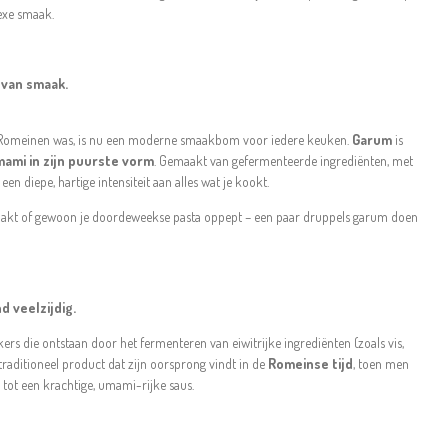
exe smaak.
 van smaak.
 Romeinen was, is nu een moderne smaakbom voor iedere keuken.
Garum
is
ami in zijn puurste vorm
. Gemaakt van gefermenteerde ingrediënten, met
n diepe, hartige intensiteit aan alles wat je kookt.
 maakt of gewoon je doordeweekse pasta oppept – een paar druppels garum doen
d veelzijdig.
ers die ontstaan door het fermenteren van eiwitrijke ingrediënten (zoals vis,
 traditioneel product dat zijn oorsprong vindt in de
Romeinse tijd
, toen men
n tot een krachtige, umami-rijke saus.