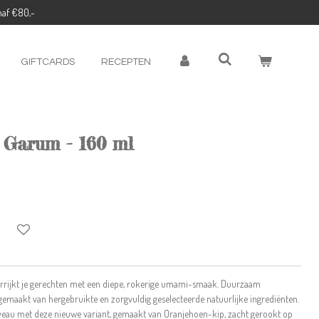
naf €80,-
GIFTCARDS
RECEPTEN
 Garum - 160 ml
rrijkt je gerechten met een diepe, rokerige umami-smaak. Duurzaam
maakt van hergebruikte en zorgvuldig geselecteerde natuurlijke ingrediënten.
iveau met deze nieuwe variant, gemaakt van Oranjehoen-kip, zacht gerookt op