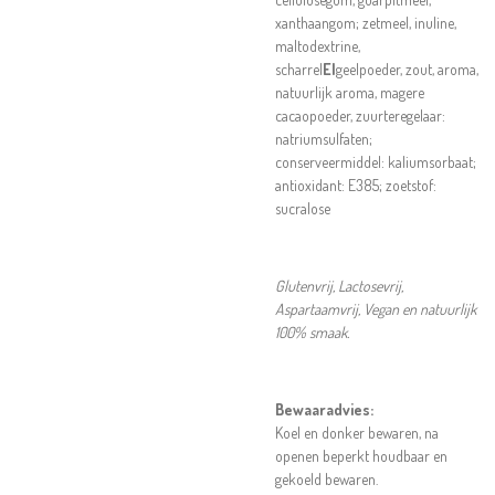
xanthaangom; zetmeel, inuline,
maltodextrine,
scharrel
EI
geelpoeder, zout, aroma,
natuurlijk aroma, magere
cacaopoeder, zuurteregelaar:
natriumsulfaten;
conserveermiddel: kaliumsorbaat;
antioxidant: E385; zoetstof:
sucralose
Glutenvrij, Lactosevrij,
Aspartaamvrij, Vegan en natuurlijk
100% smaak.
Bewaaradvies:
Koel en donker bewaren, na
openen beperkt houdbaar en
gekoeld bewaren.