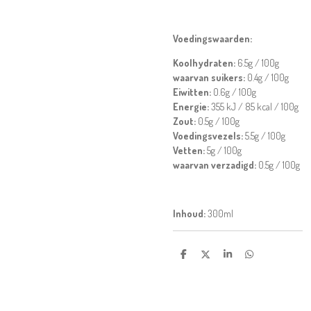
Voedingswaarden:
Koolhydraten:
6.5g / 100g
waarvan suikers:
0.4g / 100g
Eiwitten:
0.6g / 100g
Energie:
355 kJ / 85 kcal / 100g
Zout:
0.5g / 100g
Voedingsvezels:
5.5g / 100g
Vetten:
5g / 100g
waarvan verzadigd:
0.5g / 100g
Inhoud:
300ml
D
D
S
D
e
e
h
e
l
e
a
l
e
l
r
e
n
e
n