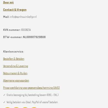
Over mij
Contact & Vragen
Mail:
info@oanhswinkeltje.nl
KVK nummer:
65538234
BTW-nummer:
NL001887929B08
Klantenservice:
Bestellen & Betalen
Verzending & Levering
Retourneren & Ruilen
Algemene voorwaarden
Privacyverklaring voor gegevensbescherming (AVG)
✓
Gratis bezorging bij besteding boven
€
80,- (NL)
✓ Veilig betalen via iDeal, PayPal of vooraf betalen.