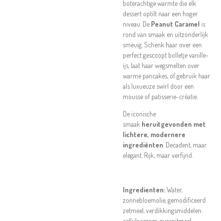
boterachtige warmte die elk
dessert optilt naar een hoger
niveau. De
Peanut Caramel
is
rond van smaak en uitzonderlijk
smeuïg. Schenk haar over een
perfect gescoopt bolletje vanille-
ijs, laat haar wegsmelten over
warme pancakes, of gebruik haar
als luxueuze swirl door een
mousse of patisserie-créatie.
De iconische
smaak
heruitgevonden met
lichtere, modernere
ingrediënten
. Decadent, maar
elegant. Rijk, maar verfijnd.
Ingredienten:
Water,
zonnebloemolie, gemodificeerd
zetmeel, verdikkingsmiddelen:
cellulosegom, guarpitmeel,