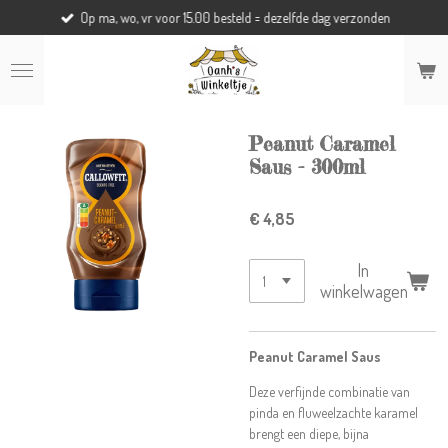
Op ma, wo, vr voor 15.00 besteld = dezelfde dag verzonden
Ga
direct
naar
de
hoofdinhoud
Peanut Caramel
Saus - 300ml
€ 4,85
In
winkelwagen
Peanut Caramel Saus
Deze verfijnde combinatie van
pinda en fluweelzachte karamel
brengt een diepe, bijna