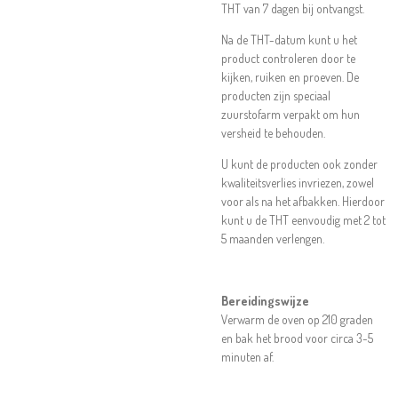
THT van 7 dagen bij ontvangst.
Na de THT-datum kunt u het
product controleren door te
kijken, ruiken en proeven. De
producten zijn speciaal
zuurstofarm verpakt om hun
versheid te behouden.
U kunt de producten ook zonder
kwaliteitsverlies invriezen, zowel
voor als na het afbakken. Hierdoor
kunt u de THT eenvoudig met 2 tot
5 maanden verlengen.
Bereidingswijze
Verwarm de oven op 210 graden
en bak het brood voor circa 3-5
minuten af.