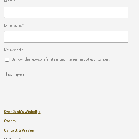
Naam *
E-mailadres *
Nieuwsbrief *
Ja, ik wil de nieuwsbrief met aanbiedingen en nieuwtjes ontvangen!
Inschrijven
Over Oanh's Winkeltje
Over mij
Contact & Vragen