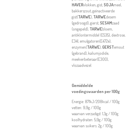
HAVER
vlokken, gist,
SOJA
meel,
bakkerszout, geïnactiveerde
gist(
TARWE
),
TARWE
desem
(gedroogd), gierst,
SESAM
zaad
(ongepeld),
TARWE
bloem,
antiklontermiddel (E535), dextrose,
E341, emulgatoren(E472e),
enzymen(
TARWE
),
GERST
emout
(gebrand), kaliumjodide,
meelverbeteraar(E300),
vlozaadvezel.
Gemiddelde
voedingswaarden per 100g
Energie:
871
kJ/208kcal / 100g
vetten: 9,9g / 100g
waarvan verzadigd: 1,3g / 100g
koolhydraten: 5,9g / 100g
waarvan suikers: 2g / 100g