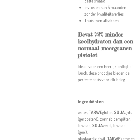
beste smaak
Invriezen kan 5 maanden
zonder kwaliteitsverlies
Thuis even afbakken
Bevat 72% minder
koolhydraten dan een
normaal meergranen
pistolet
Ideaal voor een heerlijk ontbijt of
lunch, deze broodjes bieden de
perfecte basis voor elk beleg.
Ingrediënten
water,
TARWE
gluten,
SOJA
grits
(geroosterd), zonnebloempitten,
lijnzaad,
SOJA
vezel, lijnzaad
(geel),
plantaardig eiwit,
TARWE
zemelen,