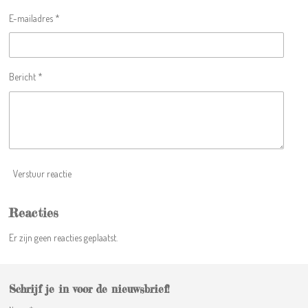
e
e
e
e
t
E-mailadres *
e
n
n
n
n
r
r
e
Bericht *
n
Verstuur reactie
Reacties
Er zijn geen reacties geplaatst.
Schrijf je in voor de nieuwsbrief!