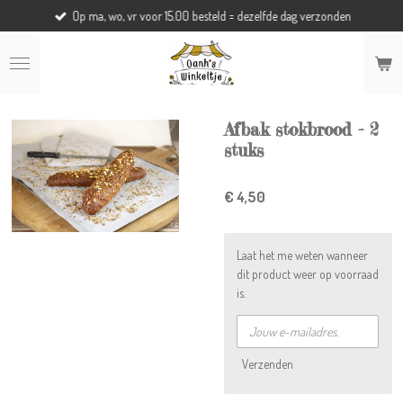
Op ma, wo, vr voor 15.00 besteld = dezelfde dag verzonden
Ga
direct
naar
de
hoofdinhoud
Afbak stokbrood - 2
stuks
€ 4,50
Laat het me weten wanneer
dit product weer op voorraad
is.
Verzenden