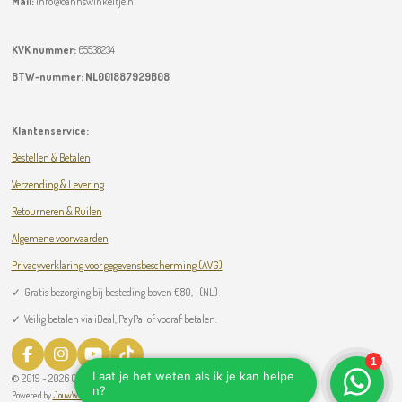
Mail:
info@oanhswinkeltje.nl
KVK nummer:
65538234
BTW-nummer:
NL001887929B08
Klantenservice:
Bestellen & Betalen
Verzending & Levering
Retourneren & Ruilen
Algemene voorwaarden
Privacyverklaring voor gegevensbescherming (AVG)
✓
Gratis bezorging bij besteding boven
€
80,- (NL)
✓ Veilig betalen via iDeal, PayPal of vooraf betalen.
F
I
Y
T
a
n
o
i
© 2019 - 2026 Oanh’s Winkeltje
c
s
u
k
Powered by
JouwWeb