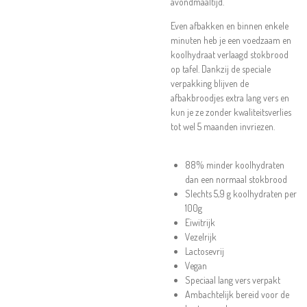
avondmaaltijd.
Even afbakken en binnen enkele
minuten heb je een voedzaam en
koolhydraat verlaagd
stokbrood
op tafel. Dankzij de speciale
verpakking blijven de
afbakbroodjes extra lang vers en
kun je ze zonder kwaliteitsverlies
tot wel 5 maanden invriezen.
88% minder koolhydraten
dan een normaal stokbrood
Slechts 5,9 g koolhydraten per
100g
Eiwitrijk
Vezelrijk
Lactosevrij
Vegan
Speciaal lang vers verpakt
Ambachtelijk bereid voor de