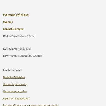
Over Oanh's Winkeltje
Over mij
Contact & Vragen
Mail:
info@oanhswinkeltje.nl
KVK nummer:
65538234
BTW-nummer:
NL001887929B08
Klantenservice:
Bestellen & Betalen
Verzending & Levering
Retourneren & Ruilen
Algemene voorwaarden
Privacyverklaring voor gegevensbescherming (AVG)