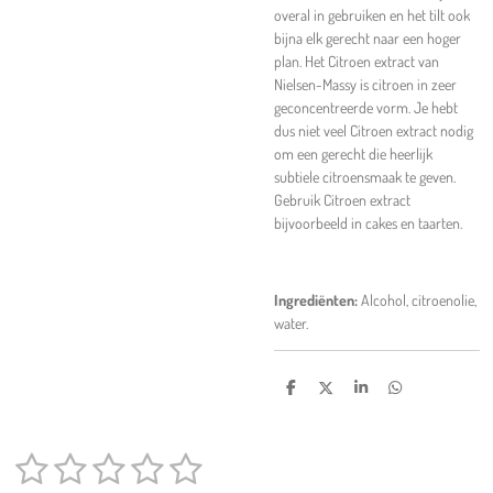
overal in gebruiken en het tilt ook
bijna elk gerecht naar een hoger
plan. Het Citroen extract van
Nielsen-Massy is citroen in zeer
geconcentreerde vorm. Je hebt
dus niet veel Citroen extract nodig
om een gerecht die heerlijk
subtiele citroensmaak te geven.
Gebruik Citroen extract
bijvoorbeeld in cakes en taarten.
Ingrediënten:
Alcohol, citroenolie,
water.
D
D
S
D
e
e
h
e
l
e
a
l
e
l
r
e
1
2
3
4
5
n
e
n
S
R
t
a