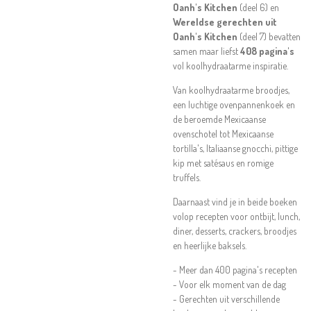
Oanh's Kitchen
(deel 6) en
Wereldse gerechten uit
Oanh's Kitchen
(deel 7) bevatten
samen maar liefst
408 pagina's
vol koolhydraatarme inspiratie.
Van koolhydraatarme broodjes,
een luchtige ovenpannenkoek en
de beroemde Mexicaanse
ovenschotel tot Mexicaanse
tortilla's, Italiaanse gnocchi, pittige
kip met satésaus en romige
truffels.
Daarnaast vind je in beide boeken
volop recepten voor ontbijt, lunch,
diner, desserts, crackers, broodjes
en heerlijke baksels.
- Meer dan 400 pagina's recepten
- Voor elk moment van de dag
- Gerechten uit verschillende