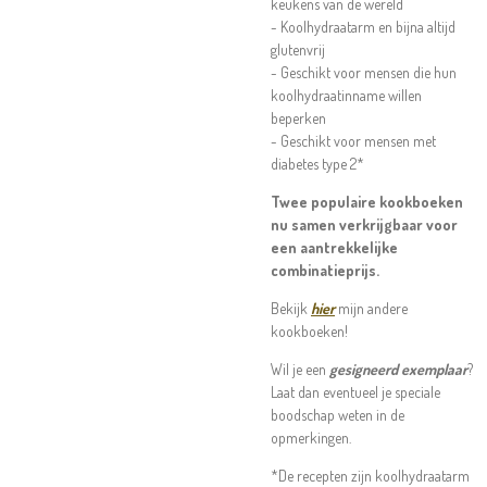
keukens van de wereld
- Koolhydraatarm en bijna altijd
glutenvrij
- Geschikt voor mensen die hun
koolhydraatinname willen
beperken
- Geschikt voor mensen met
diabetes type 2*
Twee populaire kookboeken
nu samen verkrijgbaar voor
een aantrekkelijke
combinatieprijs.
Bekijk
hier
mijn andere
kookboeken!
Wil je een
gesigneerd exemplaar
?
Laat dan eventueel je speciale
boodschap weten in de
opmerkingen.
*De recepten zijn koolhydraatarm