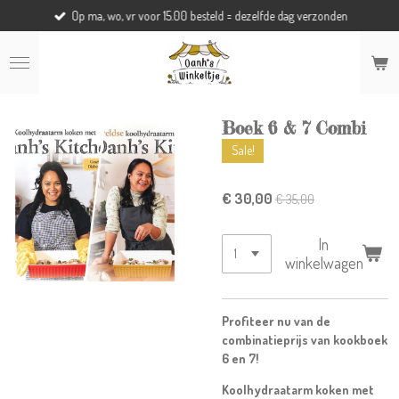
Op ma, wo, vr voor 15.00 besteld = dezelfde dag verzonden
Ga
direct
naar
de
hoofdinhoud
Boek 6 & 7 Combi
Sale!
€ 30,00
€ 35,00
In
winkelwagen
Profiteer nu van de
combinatieprijs van kookboek
6 en 7!
Koolhydraatarm koken met