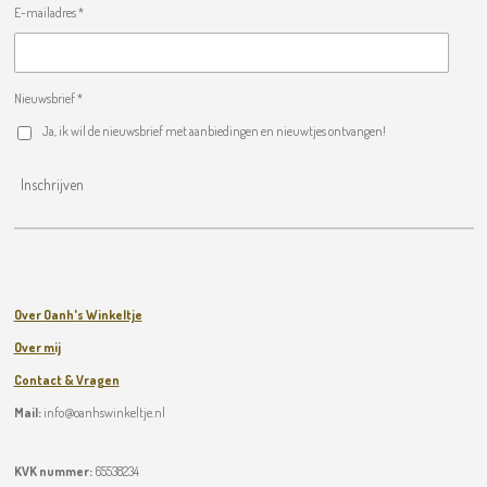
E-mailadres *
Nieuwsbrief *
Ja, ik wil de nieuwsbrief met aanbiedingen en nieuwtjes ontvangen!
Inschrijven
Over Oanh's Winkeltje
Over mij
Contact & Vragen
Mail:
info@oanhswinkeltje.nl
KVK nummer:
65538234