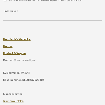
Inschrijven
Over Oanh's Winkeltje
Over mij
Contact & Vragen
Mail:
info@oanhswinkeltje.nl
KVK nummer:
65538234
BTW-nummer:
NL001887929B08
Klantenservice:
Bestellen & Betalen