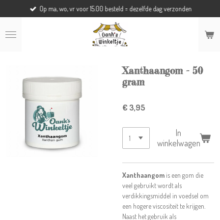
Op ma, wo, vr voor 15.00 besteld = dezelfde dag verzonden
Ga
direct
naar
de
hoofdinhoud
Xanthaangom - 50
gram
€ 3,95
In
winkelwagen
Xanthaangom
is een gom die
veel gebruikt wordt als
verdikkingsmiddel in voedsel om
een hogere viscositeit te krijgen.
Naast het gebruik als