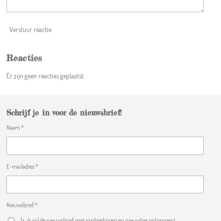
1
6
9
Verstuur reactie
8
s
t
Reacties
e
Er zijn geen reacties geplaatst.
r
r
e
n
Schrijf je in voor de nieuwsbrief!
Naam *
E-mailadres *
Nieuwsbrief *
Ja, ik wil de nieuwsbrief met aanbiedingen en nieuwtjes ontvangen!