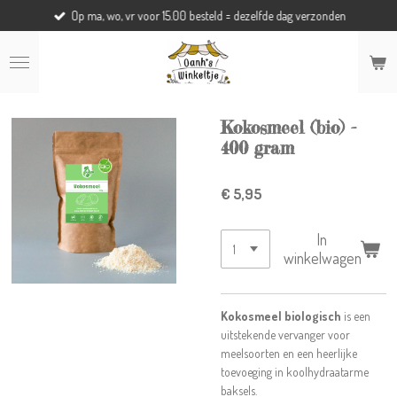
Op ma, wo, vr voor 15.00 besteld = dezelfde dag verzonden
Ga
direct
naar
de
hoofdinhoud
Kokosmeel (bio) -
400 gram
€ 5,95
In
winkelwagen
Kokosmeel biologisch
is een
uitstekende vervanger voor
meelsoorten en een heerlijke
toevoeging in koolhydraatarme
baksels.