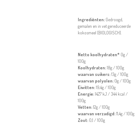
Ingrediënten:
Gedroogd,
gemalen en in vet gereduceerde
kokosmeel [BIOLOGISCH].
Netto koolhydraten*
0g /
100g
Koolhydraten:
18g / 100g
waarvan suikers:
13g / 100g
waarvan polyolen:
0g / 100g
Eiwitten:
19,4
g / 100g
Energie:
1427
kJ / 344 kcal /
100g
Vetten:
12g / 100g
waarvan verzadigd:
11,4g / 100g
Zout:
0,1 / 100g