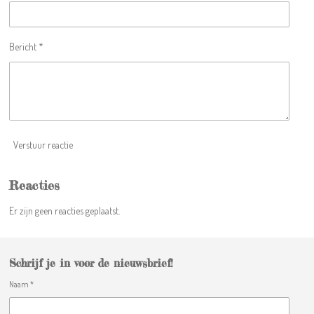
n
n
n
n
6
6
6
Bericht *
6
6
6
6
6
6
6
Verstuur reactie
7
s
t
Reacties
e
Er zijn geen reacties geplaatst.
r
r
e
n
Schrijf je in voor de nieuwsbrief!
Naam *