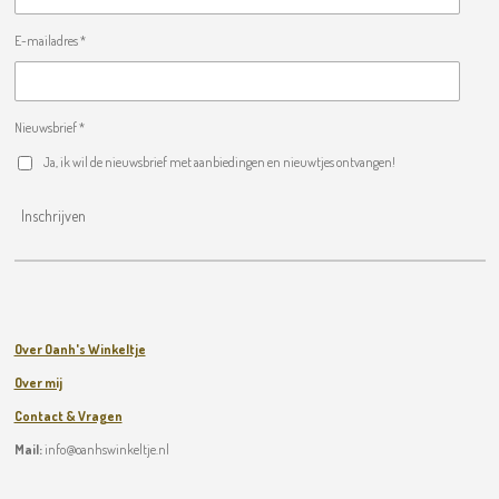
E-mailadres *
Nieuwsbrief *
Ja, ik wil de nieuwsbrief met aanbiedingen en nieuwtjes ontvangen!
Inschrijven
Over Oanh's Winkeltje
Over mij
Contact & Vragen
Mail:
info@oanhswinkeltje.nl