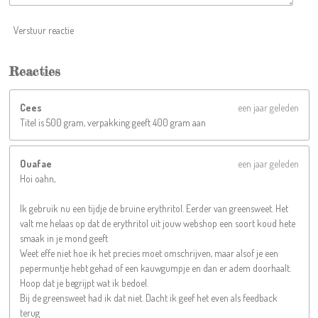
Verstuur reactie
Reacties
Cees
een jaar geleden
Titel is 500 gram, verpakking geeft 400 gram aan
Ouafae
een jaar geleden
Hoi oahn,
Ik gebruik nu een tijdje de bruine erythritol. Eerder van greensweet. Het
valt me helaas op dat de erythritol uit jouw webshop een soort koud hete
smaak in je mond geeft
Weet effe niet hoe ik het precies moet omschrijven, maar alsof je een
pepermuntje hebt gehad of een kauwgumpje en dan er adem doorhaalt.
Hoop dat je begrijpt wat ik bedoel.
Bij de greensweet had ik dat niet. Dacht ik geef het even als feedback
terug