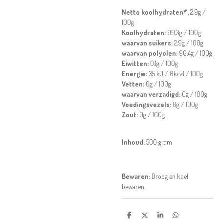
Netto koolhydraten*:
2,9g /
100g
Koolhydraten:
99,3g / 100g
waarvan suikers:
2,9g / 100g
waarvan polyolen:
96,4g / 100g
Eiwitten:
0,1g / 100g
Energie:
35 kJ / 8kcal / 100g
Vetten:
0g / 100g
waarvan verzadigd:
0g / 100g
Voedingsvezels:
0g / 100g
Zout:
0g / 100g
Inhoud:
500 gram
Bewaren:
Droog en koel
bewaren.
D
D
S
D