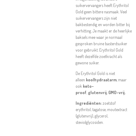
suikervervangers heeft Erythritol
Gold geen bittere nasmaak. Veel
suikervervangers zijn niet
bakbestendig en worden bitter bij
verhitting. Je maakt er de heerlijke
baksels mee waar je normaal
gesproken bruine basterdsuiker
voor gebruikt. Erythritol Gold
heeft dezelfde zoetkracht als
gewone suiker.
De Erythritol Gold is niet
alleen
koolhydraatarm
, maar
ook
keto-
proof
,
glutenvrij
,
GMO-vrij.
Ingrediënten:
zoetstof
erythritol, tagatose, moutextract
(glutenvrij), glycerol,
steviolglycosiden.