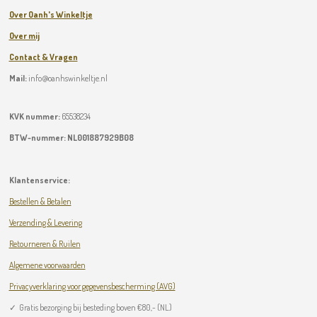
Over Oanh's Winkeltje
Over mij
Contact & Vragen
Mail:
info@oanhswinkeltje.nl
KVK nummer:
65538234
BTW-nummer:
NL001887929B08
Klantenservice:
Bestellen & Betalen
Verzending & Levering
Retourneren & Ruilen
Algemene voorwaarden
Privacyverklaring voor gegevensbescherming (AVG)
✓
Gratis bezorging bij besteding boven
€
80,- (NL)