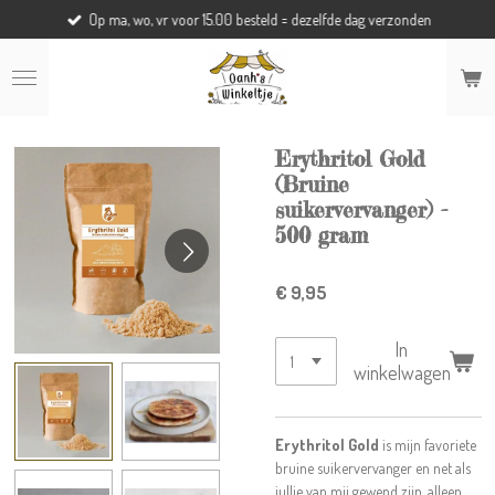
Op ma, wo, vr voor 15.00 besteld = dezelfde dag verzonden
Ga
direct
naar
de
hoofdinhoud
Erythritol Gold
(Bruine
suikervervanger) -
500 gram
€ 9,95
In
winkelwagen
Erythritol Gold
is mijn favoriete
bruine suikervervanger en net als
jullie van mij gewend zijn, alleen