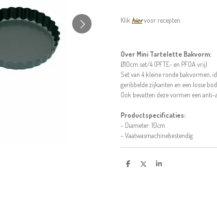
Klik
hier
voor recepten.
Over Mini Tartelette Bakvorm:
Ø10cm set/4 (PFTE- en PFOA vrij)
Set van 4 kleine ronde bakvormen, id
geribbelde zijkanten en een losse bod
Ook bevatten deze vormen een anti-
Productspecificaties:
- Diameter: 10cm
- Vaatwasmachinebestendig
D
D
S
e
e
h
l
e
a
e
l
r
n
e