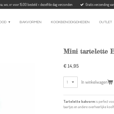
a, wo, vr voor 15.00 besteld = dezelfde dag verzonden
Gratis verzending va
OOD
BAKVORMEN
KOOKBENODIGDHEDEN
OUTLET
Mini tartelette 
€ 14,95
In winkelwagen
Tartelette bakvorm
is perfect vo
taartjes en andere overheerlijke kool