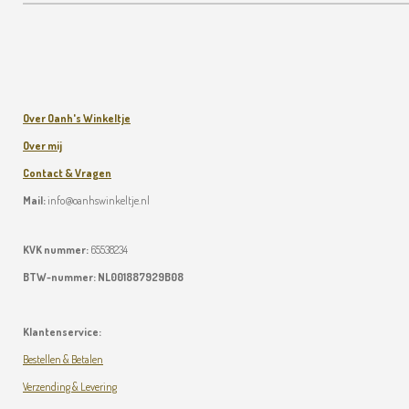
Over Oanh's Winkeltje
Over mij
Contact & Vragen
Mail:
info@oanhswinkeltje.nl
KVK nummer:
65538234
BTW-nummer:
NL001887929B08
Klantenservice:
Bestellen & Betalen
Verzending & Levering