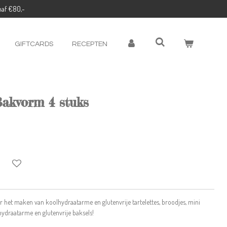
naf €80,-
GIFTCARDS
RECEPTEN
Bakvorm 4 stuks
or het maken van koolhydraatarme en glutenvrije tartelettes, broodjes, mini
hydraatarme en glutenvrije baksels!