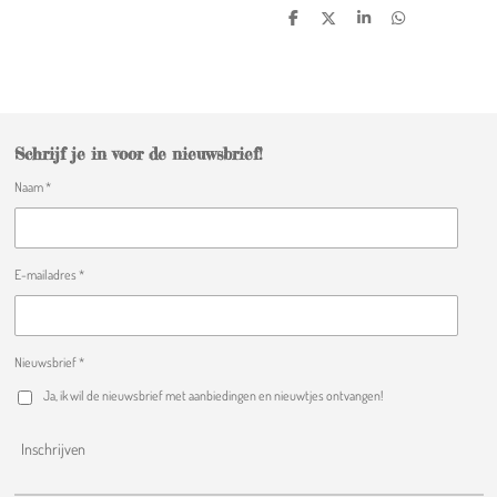
D
D
S
D
e
e
h
e
l
e
a
l
e
l
r
e
n
e
n
Schrijf je in voor de nieuwsbrief!
Naam *
E-mailadres *
Nieuwsbrief *
Ja, ik wil de nieuwsbrief met aanbiedingen en nieuwtjes ontvangen!
Inschrijven