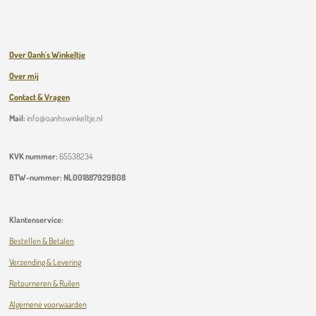
Over Oanh's Winkeltje
Over mij
Contact & Vragen
Mail:
info@oanhswinkeltje.nl
KVK nummer:
65538234
BTW-nummer:
NL001887929B08
Klantenservice:
Bestellen & Betalen
Verzending & Levering
Retourneren & Ruilen
Algemene voorwaarden