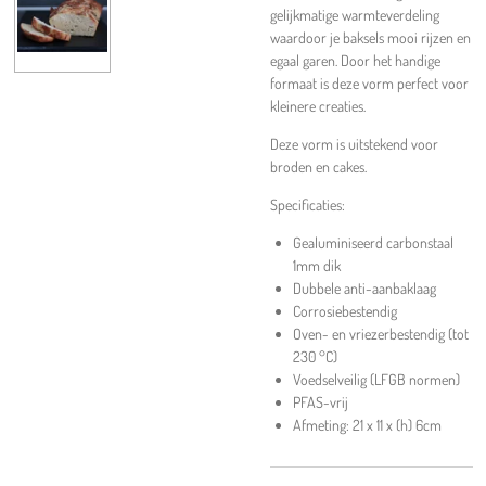
gelijkmatige warmteverdeling
waardoor je baksels mooi rijzen en
egaal garen. Door het handige
formaat is deze vorm perfect voor
kleinere creaties.
Deze vorm is uitstekend voor
broden en cakes.
Specificaties:
Gealuminiseerd carbonstaal
1mm dik
Dubbele anti-aanbaklaag
Corrosiebestendig
Oven- en vriezerbestendig (tot
230 °C)
Voedselveilig (LFGB normen)
PFAS-vrij
Afmeting: 21 x 11 x (h) 6cm