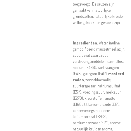
toegevoegd. De sauzen zijn
gemaakt van natuurlijke
grondstoffen, natuurlijke kruiden
welke gekookt en gekoeld zijn.
Ingredienten:
Water,
inuline,
gemodificeerd maiszetmeel, azijn,
zout: bevat zwart zout,
verdikkingsmiddelen: carmellose
sodium (E466), xanthaangom
(E415), guargom (E412),
mosterd
zaden
, zonnebloemolie,
zuurteregelaar: natriumsulfaat
(E514), voedingszuur; melkzuur
(E270), kleurstoffen: anatto
(E160b), titaniumdioxide (E171),
conserveringsmiddelen:
kaliumsorbaat (E202),
natriumbenzoaat (E211), aroma:
natuurlijk kruiden aroma,