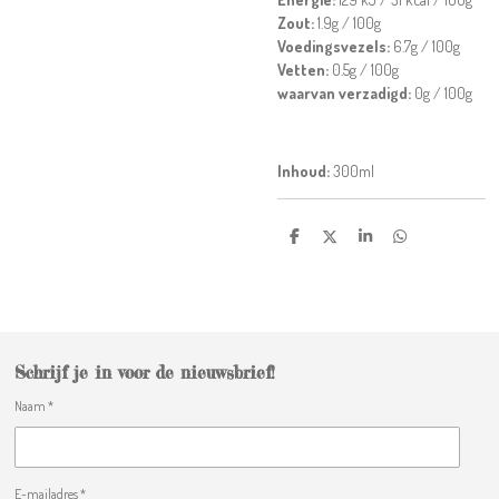
Zout:
1.9g / 100g
Voedingsvezels:
6.7g / 100g
Vetten:
0.5g / 100g
waarvan verzadigd:
0g / 100g
Inhoud:
300ml
D
D
S
D
e
e
h
e
l
e
a
l
e
l
r
e
n
e
n
Schrijf je in voor de nieuwsbrief!
Naam *
E-mailadres *