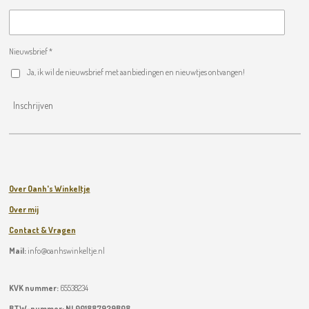
Nieuwsbrief *
Ja, ik wil de nieuwsbrief met aanbiedingen en nieuwtjes ontvangen!
Inschrijven
Over Oanh's Winkeltje
Over mij
Contact & Vragen
Mail:
info@oanhswinkeltje.nl
KVK nummer:
65538234
BTW-nummer:
NL001887929B08