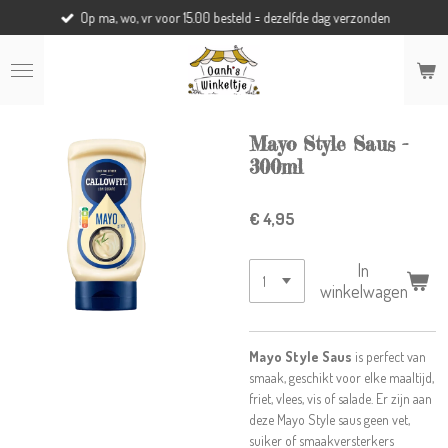
Op ma, wo, vr voor 15.00 besteld = dezelfde dag verzonden
Ga
direct
naar
de
hoofdinhoud
Mayo Style Saus -
300ml
€ 4,95
In
winkelwagen
Mayo Style Saus
is perfect van
smaak, geschikt voor elke maaltijd,
friet, vlees, vis of salade. Er zijn aan
deze Mayo Style saus geen vet,
suiker of smaakversterkers