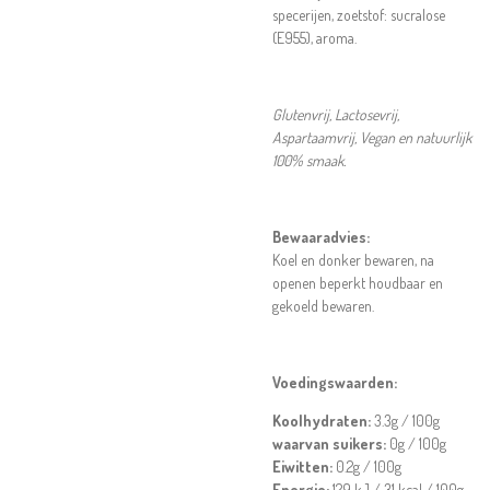
specerijen, zoetstof: sucralose
(E955), aroma.
Glutenvrij, Lactosevrij,
Aspartaamvrij, Vegan en natuurlijk
100% smaak.
Bewaaradvies:
Koel en donker bewaren, na
openen beperkt houdbaar en
gekoeld bewaren.
Voedingswaarden:
Koolhydraten:
3.3g / 100g
waarvan suikers:
0g / 100g
Eiwitten:
0.2g / 100g
Energie:
129 kJ / 31 kcal / 100g