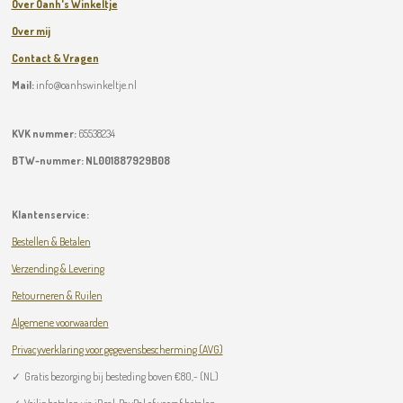
Over Oanh's Winkeltje
Over mij
Contact & Vragen
Mail:
info@oanhswinkeltje.nl
KVK nummer:
65538234
BTW-nummer:
NL001887929B08
Klantenservice:
Bestellen & Betalen
Verzending & Levering
Retourneren & Ruilen
Algemene voorwaarden
Privacyverklaring voor gegevensbescherming (AVG)
✓
Gratis bezorging bij besteding boven
€
80,- (NL)