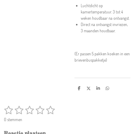
Luchtdicht op
kamertemperatuur. 3 tot 4
weken houdbaar na ontvangst.
Direct na ontvangst invriezen,
3 maanden houdbaar.
(Er passen 5 pakken koeken in een
brievenbuspakketje)
D
D
S
D
e
e
h
e
l
e
a
l
e
l
r
e
1
2
3
4
5
n
e
n
S
R
t
a
s
s
s
s
s
e
0 stemmen
t
m
t
t
t
t
t
i
m
Reactie plaatsen
e
n