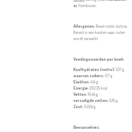
ei,
frambozen.
Allergenen:
Bevat noten, lactose.
Bereid in een keuken waar noten
wordt verwerkt
Voedingswaarden per koek:
Koolhydraten (netto):
1,07 g
waarvan suikers:
0,7 g
Eiwitten:
4,14 g
Energie:
202,35 kcal
Vetten:
16,44 g
verzadigde vetten:
5,16 g
Zout:
0,024 g
Bewaaradvies: