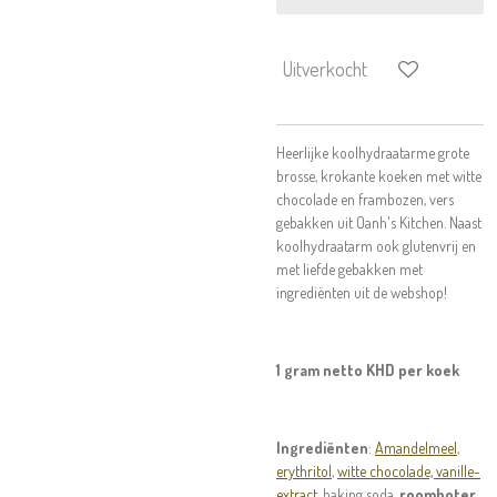
Uitverkocht
Heerlijke koolhydraatarme grote
brosse, krokante koeken met witte
chocolade en frambozen, vers
gebakken uit Oanh's Kitchen. Naast
koolhydraatarm ook glutenvrij en
met liefde gebakken met
ingrediënten uit de webshop!
1 gram netto KHD per koek
Ingrediënten
:
Amandelmeel
,
erythritol
,
witte chocolade,
vanille-
extract
, baking soda,
roomboter
,