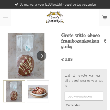
Op ma, wo, vr voor 15.00 besteld = dezelfde dag verzonden
Ga
direct
naar
de
hoofdinhoud
Grote witte choco
frambozenkoeken - 2
stuks
€ 3,99
Laat het me weten wanneer
dit product weer op voorraad
is.
Verzenden