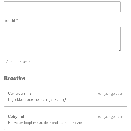
n
n
n
n
r
r
e
Bericht *
n
Verstuur reactie
Reacties
Carla van Tiel
een jaar geleden
Erg lekkere bite met heerlijke vulling!
Coby Tol
een jaar geleden
Het water loopt me uit de mond als ik dit zo zie