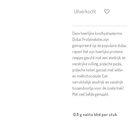
Uitverkocht
Deze heerlijke koolhydraatarme
Dubai Proteïnebites zijn
geinspireerd op de populaire dubai
repen! Het zijn heerlijke proteïne
reepjes gevuld met een eiwitrijk en
vezelrijke vulling, pistache pasta,
pistache noten, gecoat met witte-
en melkchocolade. Een
verrukkelijk eiwitrijk en vezelrijk
tussendoortje voor de zoete trek!
Met veel liefde gemaakt.
0,8 g netto khd
per stuk