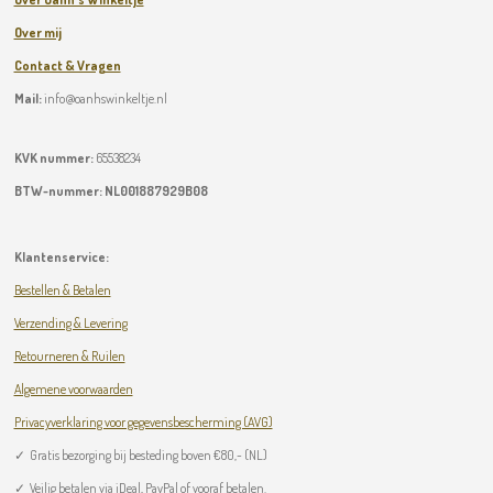
Over mij
Contact & Vragen
Mail:
info@oanhswinkeltje.nl
KVK nummer:
65538234
BTW-nummer:
NL001887929B08
Klantenservice:
Bestellen & Betalen
Verzending & Levering
Retourneren & Ruilen
Algemene voorwaarden
Privacyverklaring voor gegevensbescherming (AVG)
✓
Gratis bezorging bij besteding boven
€
80,- (NL)
✓ Veilig betalen via iDeal, PayPal of vooraf betalen.