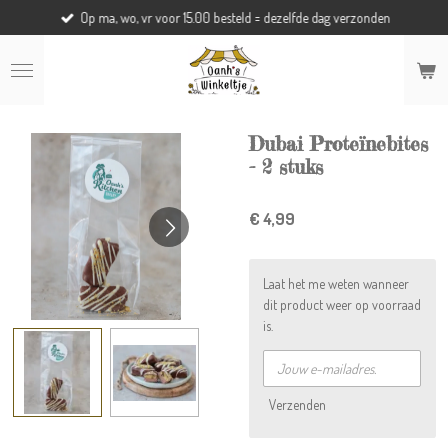
Op ma, wo, vr voor 15.00 besteld = dezelfde dag verzonden
Ga
direct
naar
de
hoofdinhoud
Dubai Proteïnebites
- 2 stuks
€ 4,99
Laat het me weten wanneer
dit product weer op voorraad
is.
Verzenden