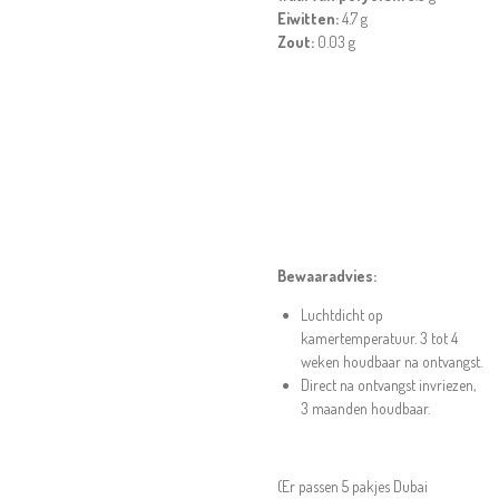
Eiwitten:
4.7 g
Zout:
0.03 g
Bewaaradvies:
Luchtdicht op
kamertemperatuur. 3 tot 4
weken houdbaar na ontvangst.
Direct na ontvangst invriezen,
3 maanden houdbaar.
(Er passen 5 pakjes Dubai