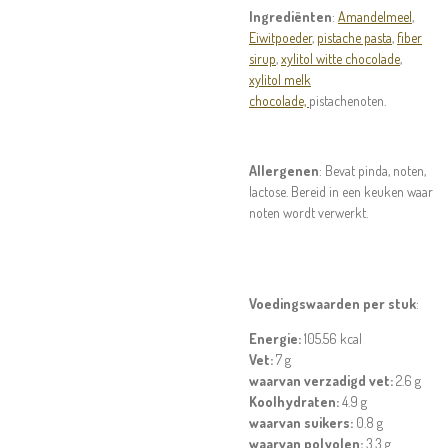
Ingrediënten
:
Amandelmeel
,
Eiwitpoeder
,
pistache pasta
,
fiber
sirup
,
xylitol witte chocolade
,
xylitol melk
chocolade,
pistachenoten.
Allergenen
: Bevat pinda, noten,
lactose.
Bereid in een keuken waar
noten wordt verwerkt.
Voedingswaarden per stuk
:
Energie:
105.56 kcal
Vet:
7 g
waarvan verzadigd vet:
2.6 g
Koolhydraten:
4.9 g
waarvan suikers:
0.8 g
waarvan polyolen:
3.3 g